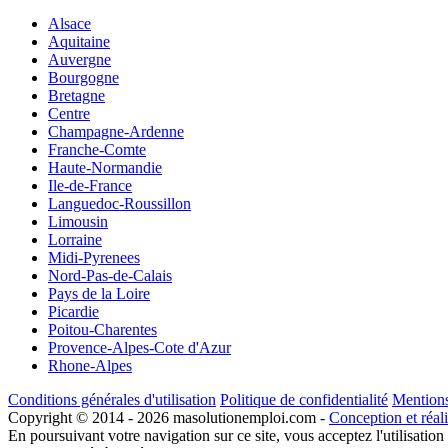
Alsace
Aquitaine
Auvergne
Bourgogne
Bretagne
Centre
Champagne-Ardenne
Franche-Comte
Haute-Normandie
Ile-de-France
Languedoc-Roussillon
Limousin
Lorraine
Midi-Pyrenees
Nord-Pas-de-Calais
Pays de la Loire
Picardie
Poitou-Charentes
Provence-Alpes-Cote d'Azur
Rhone-Alpes
Conditions générales d'utilisation
Politique de confidentialité
Mentions
Copyright © 2014 - 2026 masolutionemploi.com -
Conception et réal
En poursuivant votre navigation sur ce site, vous acceptez l'utilisation