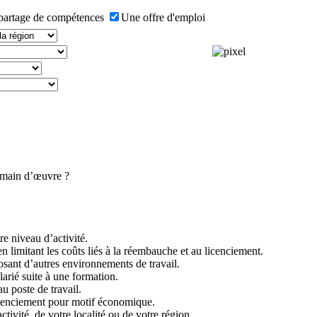
partage de compétences
Une offre d'emploi
e main d’œuvre ?
e niveau d’activité.
n limitant les coûts liés à la réembauche et au licenciement.
sant d’autres environnements de travail.
larié suite à une formation.
u poste de travail.
icenciement pour motif économique.
ivité, de votre localité ou de votre région.