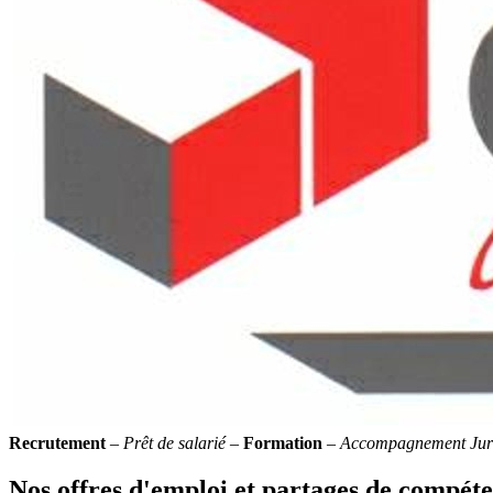
Recrutement
–
Prêt de salarié
–
Formation
–
Accompagnement Jur
Nos offres d'emploi et partages de compét