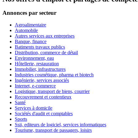
Annonces par secteur
Agroalimentaire
Automobile
Autres services aux entreprises
Banque, finance
Batiments travaux publics
Distribution, commerce de détail
Environnement, eau
Hôtellerie, restauration
Immobilier, infrastructures
Industries cosmétique, pharma et biotech
Ingénierie, services associés
Internet, e-commerce
Logistique, transport de biens, courrier
Recouvrement et contentieux
Santé
Services à domicile
Sociétés d'audit et comptables
Sports
Ssii, editeurs de logiciel, services informatiques
Tourisme, transport de passagers, loisirs