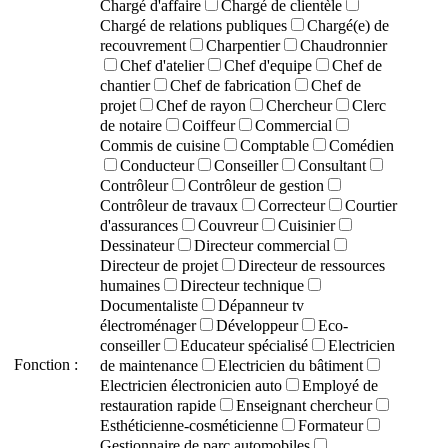
Chargé d'affaire
Chargé de clientèle
Chargé de relations publiques
Chargé(e) de
recouvrement
Charpentier
Chaudronnier
Chef d'atelier
Chef d'equipe
Chef de
chantier
Chef de fabrication
Chef de
projet
Chef de rayon
Chercheur
Clerc
de notaire
Coiffeur
Commercial
Commis de cuisine
Comptable
Comédien
Conducteur
Conseiller
Consultant
Contrôleur
Contrôleur de gestion
Contrôleur de travaux
Correcteur
Courtier
d'assurances
Couvreur
Cuisinier
Dessinateur
Directeur commercial
Directeur de projet
Directeur de ressources
humaines
Directeur technique
Documentaliste
Dépanneur tv
électroménager
Développeur
Eco-
conseiller
Educateur spécialisé
Electricien
Fonction :
de maintenance
Electricien du bâtiment
Electricien électronicien auto
Employé de
restauration rapide
Enseignant chercheur
Esthéticienne-cosméticienne
Formateur
Gestionnaire de parc automobiles