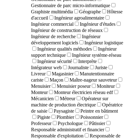
Gestionnaire de parc micro-informatique
Graphiste multimédia
Géographe
Hôtesse
d'accueil
Ingénieur agroalimentaire
Ingénieur commercial
Ingénieur d'études
Ingénieur de construction de réseaux
Ingénieur de recherche
Ingénieur
développement logiciels
Ingénieur logistique
Ingénieur qualités méthodes
Ingénieur
support technique
Ingénieur système-réseau
Ingénieur sécurité
Interprète
Intégrateur web
Journaliste
Juriste
Livreur
Magasinier
Manutentionnaire
cariste
Maçon
Maître-nageur sauveteur
Menuisier
Menuisier poseur
Moniteur
Monteur
Monteur électricien réseau edf
Mécanicien
Métreur
Opérateur sur
machine de production électrique
Opératrice
de saisie
Paysagiste
Peintre en bâtiment
Pigiste
Plombier
Poissonnier
Professeur
Psychologue
Pâtissier
Responsable administratif et financier
Responsable d'exploitation
Responsable de