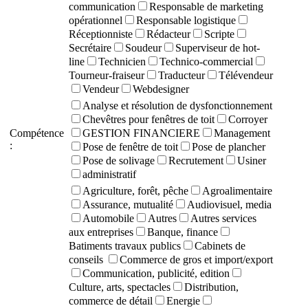
communication
Responsable de marketing
opérationnel
Responsable logistique
Réceptionniste
Rédacteur
Scripte
Secrétaire
Soudeur
Superviseur de hot-
line
Technicien
Technico-commercial
Tourneur-fraiseur
Traducteur
Télévendeur
Vendeur
Webdesigner
Analyse et résolution de dysfonctionnement
Chevêtres pour fenêtres de toit
Corroyer
Compétence
GESTION FINANCIERE
Management
:
Pose de fenêtre de toit
Pose de plancher
Pose de solivage
Recrutement
Usiner
administratif
Agriculture, forêt, pêche
Agroalimentaire
Assurance, mutualité
Audiovisuel, media
Automobile
Autres
Autres services
aux entreprises
Banque, finance
Batiments travaux publics
Cabinets de
conseils
Commerce de gros et import/export
Communication, publicité, edition
Culture, arts, spectacles
Distribution,
commerce de détail
Energie