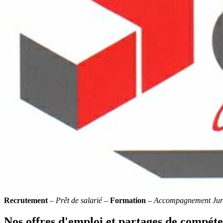
Recrutement
–
Prêt de salarié
–
Formation
–
Accompagnement Jur
Nos offres d'emploi et partages de compét