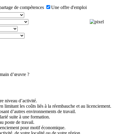
partage de compétences
Une offre d'emploi
e main d’œuvre ?
e niveau d’activité.
n limitant les coûts liés à la réembauche et au licenciement.
sant d’autres environnements de travail.
larié suite à une formation.
u poste de travail.
icenciement pour motif économique.
ivité, de votre localité ou de votre région.