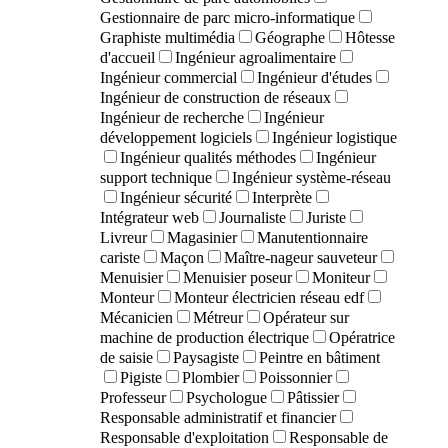
Gestionnaire de parc micro-informatique
Graphiste multimédia
Géographe
Hôtesse
d'accueil
Ingénieur agroalimentaire
Ingénieur commercial
Ingénieur d'études
Ingénieur de construction de réseaux
Ingénieur de recherche
Ingénieur
développement logiciels
Ingénieur logistique
Ingénieur qualités méthodes
Ingénieur
support technique
Ingénieur système-réseau
Ingénieur sécurité
Interprète
Intégrateur web
Journaliste
Juriste
Livreur
Magasinier
Manutentionnaire
cariste
Maçon
Maître-nageur sauveteur
Menuisier
Menuisier poseur
Moniteur
Monteur
Monteur électricien réseau edf
Mécanicien
Métreur
Opérateur sur
machine de production électrique
Opératrice
de saisie
Paysagiste
Peintre en bâtiment
Pigiste
Plombier
Poissonnier
Professeur
Psychologue
Pâtissier
Responsable administratif et financier
Responsable d'exploitation
Responsable de