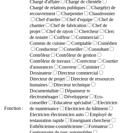
Chargé d'affaire
Chargé de clientèle
Chargé de relations publiques
Chargé(e) de
recouvrement
Charpentier
Chaudronnier
Chef d'atelier
Chef d'equipe
Chef de
chantier
Chef de fabrication
Chef de
projet
Chef de rayon
Chercheur
Clerc
de notaire
Coiffeur
Commercial
Commis de cuisine
Comptable
Comédien
Conducteur
Conseiller
Consultant
Contrôleur
Contrôleur de gestion
Contrôleur de travaux
Correcteur
Courtier
d'assurances
Couvreur
Cuisinier
Dessinateur
Directeur commercial
Directeur de projet
Directeur de ressources
humaines
Directeur technique
Documentaliste
Dépanneur tv
électroménager
Développeur
Eco-
conseiller
Educateur spécialisé
Electricien
Fonction :
de maintenance
Electricien du bâtiment
Electricien électronicien auto
Employé de
restauration rapide
Enseignant chercheur
Esthéticienne-cosméticienne
Formateur
Gestionnaire de parc automobiles