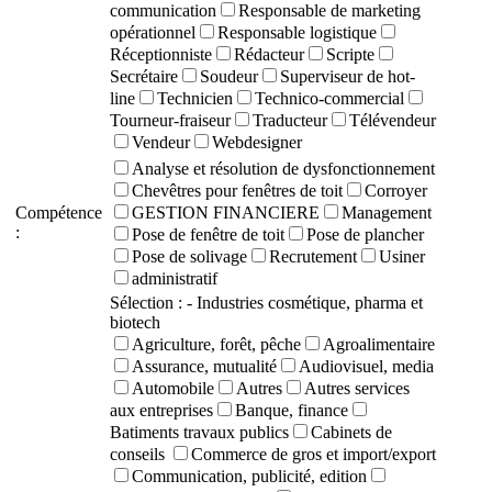
communication
Responsable de marketing
opérationnel
Responsable logistique
Réceptionniste
Rédacteur
Scripte
Secrétaire
Soudeur
Superviseur de hot-
line
Technicien
Technico-commercial
Tourneur-fraiseur
Traducteur
Télévendeur
Vendeur
Webdesigner
Analyse et résolution de dysfonctionnement
Chevêtres pour fenêtres de toit
Corroyer
Compétence
GESTION FINANCIERE
Management
:
Pose de fenêtre de toit
Pose de plancher
Pose de solivage
Recrutement
Usiner
administratif
Sélection :
- Industries cosmétique, pharma et
biotech
Agriculture, forêt, pêche
Agroalimentaire
Assurance, mutualité
Audiovisuel, media
Automobile
Autres
Autres services
aux entreprises
Banque, finance
Batiments travaux publics
Cabinets de
conseils
Commerce de gros et import/export
Communication, publicité, edition