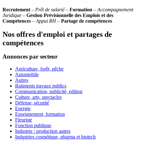
Recrutement
–
Prêt de salarié
–
Formation
–
Accompagnement
Juridique
–
Gestion Prévisionnelle des Emplois et des
Compétences
–
Appui RH
–
Partage de compétences
Nos offres d'emploi et partages de
compétences
Annonces par secteur
Agriculture, forêt, pêche
Automobile
Autres
Batiments travaux publics
Communication, publicité, edition
Culture, arts, spectacles
Défense, sécurité
Energie
Enseignement, formation
Fleuriste
Fonction publique
Industrie / production autres
Industries cosmétique, pharma et biotech