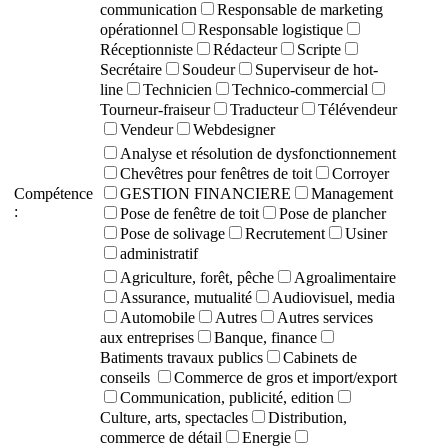
communication
Responsable de marketing
opérationnel
Responsable logistique
Réceptionniste
Rédacteur
Scripte
Secrétaire
Soudeur
Superviseur de hot-
line
Technicien
Technico-commercial
Tourneur-fraiseur
Traducteur
Télévendeur
Vendeur
Webdesigner
Analyse et résolution de dysfonctionnement
Chevêtres pour fenêtres de toit
Corroyer
Compétence
GESTION FINANCIERE
Management
:
Pose de fenêtre de toit
Pose de plancher
Pose de solivage
Recrutement
Usiner
administratif
Agriculture, forêt, pêche
Agroalimentaire
Assurance, mutualité
Audiovisuel, media
Automobile
Autres
Autres services
aux entreprises
Banque, finance
Batiments travaux publics
Cabinets de
conseils
Commerce de gros et import/export
Communication, publicité, edition
Culture, arts, spectacles
Distribution,
commerce de détail
Energie