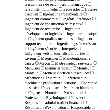
Gestionnaire de parc micro-informatique
Graphiste multimédia
Géographe
Hôtesse
d'accueil
Ingénieur agroalimentaire
Ingénieur commercial
Ingénieur d'études
Ingénieur de construction de réseaux
Ingénieur de recherche
Ingénieur
développement logiciels
Ingénieur logistique
Ingénieur qualités méthodes
Ingénieur
support technique
Ingénieur système-réseau
Ingénieur sécurité
Interprète
Intégrateur web
Journaliste
Juriste
Livreur
Magasinier
Manutentionnaire
cariste
Maçon
Maître-nageur sauveteur
Menuisier
Menuisier poseur
Moniteur
Monteur
Monteur électricien réseau edf
Mécanicien
Métreur
Opérateur sur
machine de production électrique
Opératrice
de saisie
Paysagiste
Peintre en bâtiment
Pigiste
Plombier
Poissonnier
Professeur
Psychologue
Pâtissier
Responsable administratif et financier
Responsable d'exploitation
Responsable de