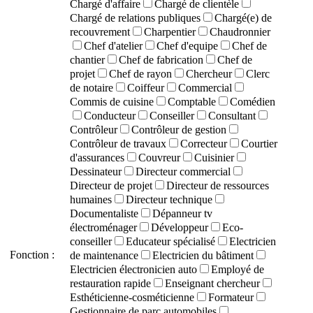
Chargé d'affaire
Chargé de clientèle
Chargé de relations publiques
Chargé(e) de
recouvrement
Charpentier
Chaudronnier
Chef d'atelier
Chef d'equipe
Chef de
chantier
Chef de fabrication
Chef de
projet
Chef de rayon
Chercheur
Clerc
de notaire
Coiffeur
Commercial
Commis de cuisine
Comptable
Comédien
Conducteur
Conseiller
Consultant
Contrôleur
Contrôleur de gestion
Contrôleur de travaux
Correcteur
Courtier
d'assurances
Couvreur
Cuisinier
Dessinateur
Directeur commercial
Directeur de projet
Directeur de ressources
humaines
Directeur technique
Documentaliste
Dépanneur tv
électroménager
Développeur
Eco-
conseiller
Educateur spécialisé
Electricien
Fonction :
de maintenance
Electricien du bâtiment
Electricien électronicien auto
Employé de
restauration rapide
Enseignant chercheur
Esthéticienne-cosméticienne
Formateur
Gestionnaire de parc automobiles