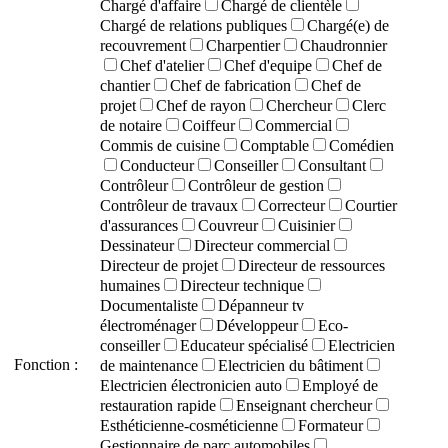
Chargé d'affaire
Chargé de clientèle
Chargé de relations publiques
Chargé(e) de
recouvrement
Charpentier
Chaudronnier
Chef d'atelier
Chef d'equipe
Chef de
chantier
Chef de fabrication
Chef de
projet
Chef de rayon
Chercheur
Clerc
de notaire
Coiffeur
Commercial
Commis de cuisine
Comptable
Comédien
Conducteur
Conseiller
Consultant
Contrôleur
Contrôleur de gestion
Contrôleur de travaux
Correcteur
Courtier
d'assurances
Couvreur
Cuisinier
Dessinateur
Directeur commercial
Directeur de projet
Directeur de ressources
humaines
Directeur technique
Documentaliste
Dépanneur tv
électroménager
Développeur
Eco-
conseiller
Educateur spécialisé
Electricien
Fonction :
de maintenance
Electricien du bâtiment
Electricien électronicien auto
Employé de
restauration rapide
Enseignant chercheur
Esthéticienne-cosméticienne
Formateur
Gestionnaire de parc automobiles