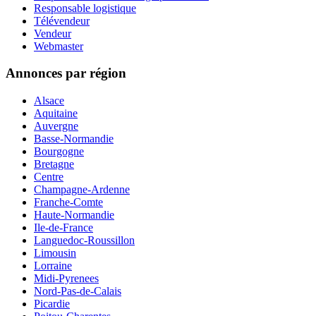
Responsable logistique
Télévendeur
Vendeur
Webmaster
Annonces par région
Alsace
Aquitaine
Auvergne
Basse-Normandie
Bourgogne
Bretagne
Centre
Champagne-Ardenne
Franche-Comte
Haute-Normandie
Ile-de-France
Languedoc-Roussillon
Limousin
Lorraine
Midi-Pyrenees
Nord-Pas-de-Calais
Picardie