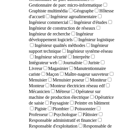
Gestionnaire de parc micro-informatique
Graphiste multimédia
Géographe
Hôtesse
d'accueil
Ingénieur agroalimentaire
Ingénieur commercial
Ingénieur d'études
Ingénieur de construction de réseaux
Ingénieur de recherche
Ingénieur
développement logiciels
Ingénieur logistique
Ingénieur qualités méthodes
Ingénieur
support technique
Ingénieur système-réseau
Ingénieur sécurité
Interprète
Intégrateur web
Journaliste
Juriste
Livreur
Magasinier
Manutentionnaire
cariste
Maçon
Maître-nageur sauveteur
Menuisier
Menuisier poseur
Moniteur
Monteur
Monteur électricien réseau edf
Mécanicien
Métreur
Opérateur sur
machine de production électrique
Opératrice
de saisie
Paysagiste
Peintre en bâtiment
Pigiste
Plombier
Poissonnier
Professeur
Psychologue
Pâtissier
Responsable administratif et financier
Responsable d'exploitation
Responsable de