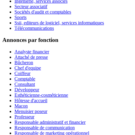
Ingénierie, services associés
Secteur associatif
Sociétés d'audit et comptables
Sports
Ssii, editeurs de logiciel, services informatiques
Télécommunications
Annonces par fonction
Analyste financier
Attaché de presse
Bûcheron
Chef d'equipe
Coiffeur
Comptable
Consultant
Développeur
Esthéticienne-cosméticienne
Hôtesse d'accueil
Maçon
Menuisier poseur
Professeur
Responsable administratif et financier
Responsable de communication
Responsable de marketing opérationnel