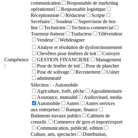
communication
Responsable de marketing
opérationnel
Responsable logistique
Réceptionniste
Rédacteur
Scripte
Secrétaire
Soudeur
Superviseur de hot-
line
Technicien
Technico-commercial
Tourneur-fraiseur
Traducteur
Télévendeur
Vendeur
Webdesigner
Analyse et résolution de dysfonctionnement
Chevêtres pour fenêtres de toit
Corroyer
Compétence
GESTION FINANCIERE
Management
:
Pose de fenêtre de toit
Pose de plancher
Pose de solivage
Recrutement
Usiner
administratif
Sélection :
- Automobile
Agriculture, forêt, pêche
Agroalimentaire
Assurance, mutualité
Audiovisuel, media
Automobile
Autres
Autres services
aux entreprises
Banque, finance
Batiments travaux publics
Cabinets de
conseils
Commerce de gros et import/export
Communication, publicité, edition
Culture, arts, spectacles
Distribution,