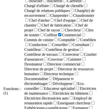
Boucher
Bûcheron
Carreleur
Chargé d'affaire
Chargé de clientèle
Chargé de relations publiques
Chargé(e) de
recouvrement
Charpentier
Chaudronnier
Chef d'atelier
Chef d'equipe
Chef de
chantier
Chef de fabrication
Chef de
projet
Chef de rayon
Chercheur
Clerc
de notaire
Coiffeur
Commercial
Commis de cuisine
Comptable
Comédien
Conducteur
Conseiller
Consultant
Contrôleur
Contrôleur de gestion
Contrôleur de travaux
Correcteur
Courtier
d'assurances
Couvreur
Cuisinier
Dessinateur
Directeur commercial
Directeur de projet
Directeur de ressources
humaines
Directeur technique
Documentaliste
Dépanneur tv
électroménager
Développeur
Eco-
conseiller
Educateur spécialisé
Electricien
Fonctions :
(1)
de maintenance
Electricien du bâtiment
Electricien électronicien auto
Employé de
restauration rapide
Enseignant chercheur
Esthéticienne-cosméticienne
Formateur