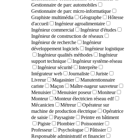
Gestionnaire de parc automobiles
Gestionnaire de parc micro-informatique
Graphiste multimédia
Géographe
Hôtesse
d'accueil
Ingénieur agroalimentaire
Ingénieur commercial
Ingénieur d'études
Ingénieur de construction de réseaux
Ingénieur de recherche
Ingénieur
développement logiciels
Ingénieur logistique
Ingénieur qualités méthodes
Ingénieur
support technique
Ingénieur système-réseau
Ingénieur sécurité
Interprète
Intégrateur web
Journaliste
Juriste
Livreur
Magasinier
Manutentionnaire
cariste
Maçon
Maître-nageur sauveteur
Menuisier
Menuisier poseur
Moniteur
Monteur
Monteur électricien réseau edf
Mécanicien
Métreur
Opérateur sur
machine de production électrique
Opératrice
de saisie
Paysagiste
Peintre en bâtiment
Pigiste
Plombier
Poissonnier
Professeur
Psychologue
Pâtissier
Responsable administratif et financier