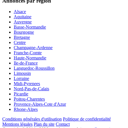
Annonces par région
Alsace
Aquitaine
Auvergne
Basse-Normandie
Bourgogne
Bretagne
Centre
Champagne-Ardenne
Franche-Comte
Haute-Normandie
Ile-de-France
Languedoc-Roussillon
Limousin
Lorraine
Midi-Pyrenees
Nord-Pas-de-Calais
Picardie
Poitou-Charentes
Provence-Alpes-Cote d'Azur
Rhone-Alpes
Conditions générales d'utilisation
Politique de confidentialité
Mentions légales
Plan du site
Contact