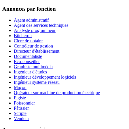
Annonces par fonction
Agent administratif
Agent des services techniques
Analyste programmeur
Bûcheron
Clerc de notaire
Contrôleur de gestion
Directeur d'établissement
Documentaliste
Eco-conseiller
Graphiste multimédia
Ingénieur d'études
Ingénieur développement logiciels
Ingénieur système-réseau
Maçon
Opérateur sur machine de production électrique
Pigiste
Poissonnier
Pâtissier
Scripte
Vendeur