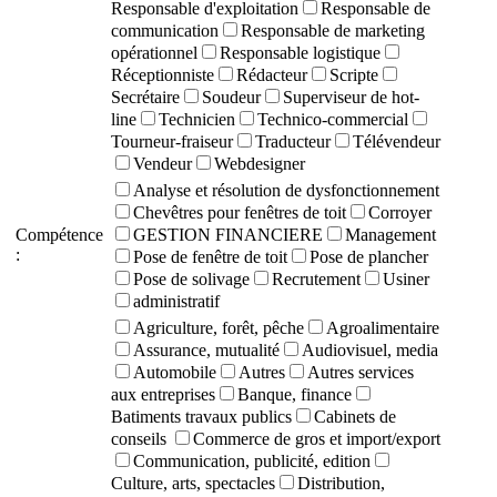
Responsable d'exploitation
Responsable de
communication
Responsable de marketing
opérationnel
Responsable logistique
Réceptionniste
Rédacteur
Scripte
Secrétaire
Soudeur
Superviseur de hot-
line
Technicien
Technico-commercial
Tourneur-fraiseur
Traducteur
Télévendeur
Vendeur
Webdesigner
Analyse et résolution de dysfonctionnement
Chevêtres pour fenêtres de toit
Corroyer
Compétence
GESTION FINANCIERE
Management
:
Pose de fenêtre de toit
Pose de plancher
Pose de solivage
Recrutement
Usiner
administratif
Agriculture, forêt, pêche
Agroalimentaire
Assurance, mutualité
Audiovisuel, media
Automobile
Autres
Autres services
aux entreprises
Banque, finance
Batiments travaux publics
Cabinets de
conseils
Commerce de gros et import/export
Communication, publicité, edition
Culture, arts, spectacles
Distribution,