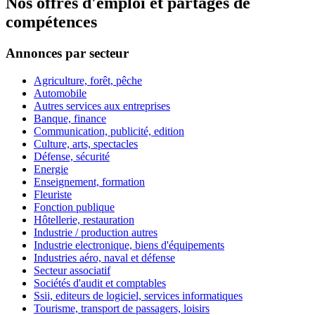
Nos offres d'emploi et partages de
compétences
Annonces par secteur
Agriculture, forêt, pêche
Automobile
Autres services aux entreprises
Banque, finance
Communication, publicité, edition
Culture, arts, spectacles
Défense, sécurité
Energie
Enseignement, formation
Fleuriste
Fonction publique
Hôtellerie, restauration
Industrie / production autres
Industrie electronique, biens d'équipements
Industries aéro, naval et défense
Secteur associatif
Sociétés d'audit et comptables
Ssii, editeurs de logiciel, services informatiques
Tourisme, transport de passagers, loisirs