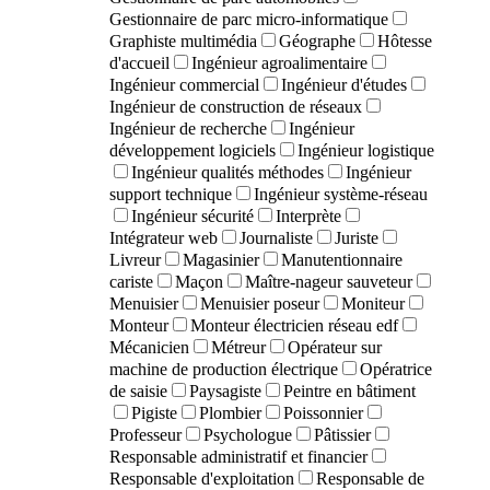
Gestionnaire de parc micro-informatique
Graphiste multimédia
Géographe
Hôtesse
d'accueil
Ingénieur agroalimentaire
Ingénieur commercial
Ingénieur d'études
Ingénieur de construction de réseaux
Ingénieur de recherche
Ingénieur
développement logiciels
Ingénieur logistique
Ingénieur qualités méthodes
Ingénieur
support technique
Ingénieur système-réseau
Ingénieur sécurité
Interprète
Intégrateur web
Journaliste
Juriste
Livreur
Magasinier
Manutentionnaire
cariste
Maçon
Maître-nageur sauveteur
Menuisier
Menuisier poseur
Moniteur
Monteur
Monteur électricien réseau edf
Mécanicien
Métreur
Opérateur sur
machine de production électrique
Opératrice
de saisie
Paysagiste
Peintre en bâtiment
Pigiste
Plombier
Poissonnier
Professeur
Psychologue
Pâtissier
Responsable administratif et financier
Responsable d'exploitation
Responsable de