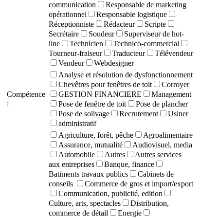
communication
Responsable de marketing
opérationnel
Responsable logistique
Réceptionniste
Rédacteur
Scripte
Secrétaire
Soudeur
Superviseur de hot-
line
Technicien
Technico-commercial
Tourneur-fraiseur
Traducteur
Télévendeur
Vendeur
Webdesigner
Analyse et résolution de dysfonctionnement
Chevêtres pour fenêtres de toit
Corroyer
Compétence
GESTION FINANCIERE
Management
:
Pose de fenêtre de toit
Pose de plancher
Pose de solivage
Recrutement
Usiner
administratif
Agriculture, forêt, pêche
Agroalimentaire
Assurance, mutualité
Audiovisuel, media
Automobile
Autres
Autres services
aux entreprises
Banque, finance
Batiments travaux publics
Cabinets de
conseils
Commerce de gros et import/export
Communication, publicité, edition
Culture, arts, spectacles
Distribution,
commerce de détail
Energie