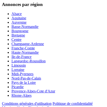
Annonces par région
Alsace
Aquitaine
Auvergne
Basse-Normandie
Bourgogne
Bretagne
Centre
Champagne-Ardenne
Franche-Comte
Haute-Normandie
Ile-de-France
Languedoc-Roussillon
Limousin
Lorraine
Midi-Pyrenees
Nord-Pas-de-Calais
Pays de la Loire
Picardie
Provence-Alpes-Cote d'Azur
Rhone-Alpes
Conditions générales d'utilisation
Politique de confidentialité