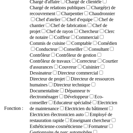
Chargé d'affaire
Chargé de clientèle
Chargé de relations publiques
Chargé(e) de
recouvrement
Charpentier
Chaudronnier
Chef d'atelier
Chef d'equipe
Chef de
chantier
Chef de fabrication
Chef de
projet
Chef de rayon
Chercheur
Clerc
de notaire
Coiffeur
Commercial
Commis de cuisine
Comptable
Comédien
Conducteur
Conseiller
Consultant
Contrôleur
Contrôleur de gestion
Contrôleur de travaux
Correcteur
Courtier
d'assurances
Couvreur
Cuisinier
Dessinateur
Directeur commercial
Directeur de projet
Directeur de ressources
humaines
Directeur technique
Documentaliste
Dépanneur tv
électroménager
Développeur
Eco-
conseiller
Educateur spécialisé
Electricien
Fonction :
de maintenance
Electricien du bâtiment
Electricien électronicien auto
Employé de
restauration rapide
Enseignant chercheur
Esthéticienne-cosméticienne
Formateur
Gestionnaire de parc automobiles