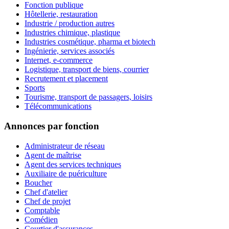
Fonction publique
Hôtellerie, restauration
Industrie / production autres
Industries chimique, plastique
Industries cosmétique, pharma et biotech
Ingénierie, services associés
Internet, e-commerce
Logistique, transport de biens, courrier
Recrutement et placement
Sports
Tourisme, transport de passagers, loisirs
Télécommunications
Annonces par fonction
Administrateur de réseau
Agent de maîtrise
Agent des services techniques
Auxiliaire de puériculture
Boucher
Chef d'atelier
Chef de projet
Comptable
Comédien
Courtier d'assurances