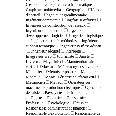
Gestionnaire de parc micro-informatique
Graphiste multimédia
Géographe
Hôtesse
d'accueil
Ingénieur agroalimentaire
Ingénieur commercial
Ingénieur d'études
Ingénieur de construction de réseaux
Ingénieur de recherche
Ingénieur
développement logiciels
Ingénieur logistique
Ingénieur qualités méthodes
Ingénieur
support technique
Ingénieur système-réseau
Ingénieur sécurité
Interprète
Intégrateur web
Journaliste
Juriste
Livreur
Magasinier
Manutentionnaire
cariste
Maçon
Maître-nageur sauveteur
Menuisier
Menuisier poseur
Moniteur
Monteur
Monteur électricien réseau edf
Mécanicien
Métreur
Opérateur sur
machine de production électrique
Opératrice
de saisie
Paysagiste
Peintre en bâtiment
Pigiste
Plombier
Poissonnier
Professeur
Psychologue
Pâtissier
Responsable administratif et financier
Responsable d'exploitation
Responsable de