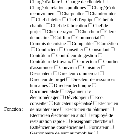
Chargé d'affaire
Chargé de clientèle
Chargé de relations publiques
Chargé(e) de
recouvrement
Charpentier
Chaudronnier
Chef d'atelier
Chef d'equipe
Chef de
chantier
Chef de fabrication
Chef de
projet
Chef de rayon
Chercheur
Clerc
de notaire
Coiffeur
Commercial
Commis de cuisine
Comptable
Comédien
Conducteur
Conseiller
Consultant
Contrôleur
Contrôleur de gestion
Contrôleur de travaux
Correcteur
Courtier
d'assurances
Couvreur
Cuisinier
Dessinateur
Directeur commercial
Directeur de projet
Directeur de ressources
humaines
Directeur technique
Documentaliste
Dépanneur tv
électroménager
Développeur
Eco-
conseiller
Educateur spécialisé
Electricien
Fonction :
de maintenance
Electricien du bâtiment
Electricien électronicien auto
Employé de
restauration rapide
Enseignant chercheur
Esthéticienne-cosméticienne
Formateur
Gestionnaire de parc automobiles