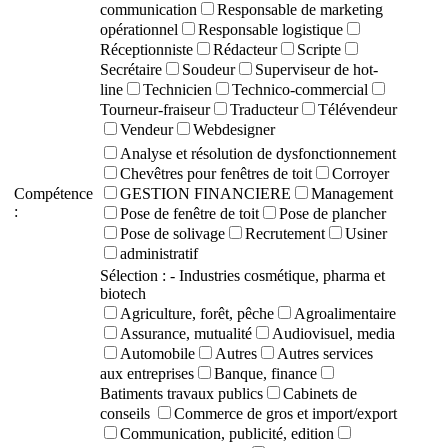
communication
Responsable de marketing
opérationnel
Responsable logistique
Réceptionniste
Rédacteur
Scripte
Secrétaire
Soudeur
Superviseur de hot-
line
Technicien
Technico-commercial
Tourneur-fraiseur
Traducteur
Télévendeur
Vendeur
Webdesigner
Analyse et résolution de dysfonctionnement
Chevêtres pour fenêtres de toit
Corroyer
Compétence
GESTION FINANCIERE
Management
:
Pose de fenêtre de toit
Pose de plancher
Pose de solivage
Recrutement
Usiner
administratif
Sélection :
- Industries cosmétique, pharma et
biotech
Agriculture, forêt, pêche
Agroalimentaire
Assurance, mutualité
Audiovisuel, media
Automobile
Autres
Autres services
aux entreprises
Banque, finance
Batiments travaux publics
Cabinets de
conseils
Commerce de gros et import/export
Communication, publicité, edition