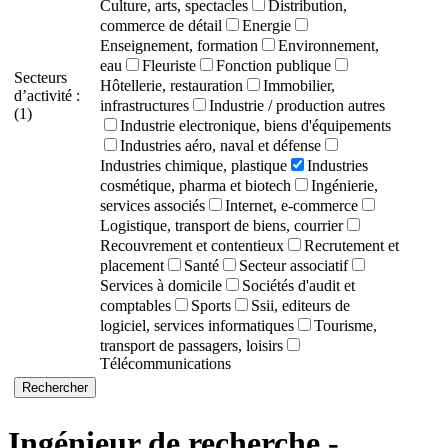
Culture, arts, spectacles
Distribution,
commerce de détail
Energie
Enseignement, formation
Environnement,
eau
Fleuriste
Fonction publique
Secteurs
Hôtellerie, restauration
Immobilier,
d’activité :
infrastructures
Industrie / production autres
(1)
Industrie electronique, biens d'équipements
Industries aéro, naval et défense
Industries chimique, plastique
Industries
cosmétique, pharma et biotech
Ingénierie,
services associés
Internet, e-commerce
Logistique, transport de biens, courrier
Recouvrement et contentieux
Recrutement et
placement
Santé
Secteur associatif
Services à domicile
Sociétés d'audit et
comptables
Sports
Ssii, editeurs de
logiciel, services informatiques
Tourisme,
transport de passagers, loisirs
Télécommunications
Ingénieur de recherche -