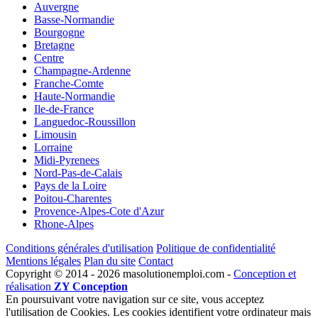
Auvergne
Basse-Normandie
Bourgogne
Bretagne
Centre
Champagne-Ardenne
Franche-Comte
Haute-Normandie
Ile-de-France
Languedoc-Roussillon
Limousin
Lorraine
Midi-Pyrenees
Nord-Pas-de-Calais
Pays de la Loire
Poitou-Charentes
Provence-Alpes-Cote d'Azur
Rhone-Alpes
Conditions générales d'utilisation
Politique de confidentialité
Mentions légales
Plan du site
Contact
Copyright © 2014 - 2026 masolutionemploi.com -
Conception et
réalisation
ZY Conception
En poursuivant votre navigation sur ce site, vous acceptez
l'utilisation de Cookies. Les cookies identifient votre ordinateur mais