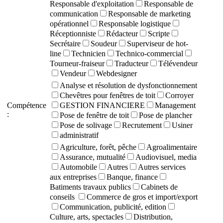
Responsable d'exploitation
Responsable de
communication
Responsable de marketing
opérationnel
Responsable logistique
Réceptionniste
Rédacteur
Scripte
Secrétaire
Soudeur
Superviseur de hot-
line
Technicien
Technico-commercial
Tourneur-fraiseur
Traducteur
Télévendeur
Vendeur
Webdesigner
Analyse et résolution de dysfonctionnement
Chevêtres pour fenêtres de toit
Corroyer
Compétence
GESTION FINANCIERE
Management
:
Pose de fenêtre de toit
Pose de plancher
Pose de solivage
Recrutement
Usiner
administratif
Agriculture, forêt, pêche
Agroalimentaire
Assurance, mutualité
Audiovisuel, media
Automobile
Autres
Autres services
aux entreprises
Banque, finance
Batiments travaux publics
Cabinets de
conseils
Commerce de gros et import/export
Communication, publicité, edition
Culture, arts, spectacles
Distribution,