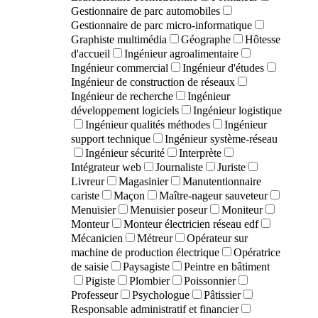
Gestionnaire de parc automobiles
Gestionnaire de parc micro-informatique
Graphiste multimédia
Géographe
Hôtesse
d'accueil
Ingénieur agroalimentaire
Ingénieur commercial
Ingénieur d'études
Ingénieur de construction de réseaux
Ingénieur de recherche
Ingénieur
développement logiciels
Ingénieur logistique
Ingénieur qualités méthodes
Ingénieur
support technique
Ingénieur système-réseau
Ingénieur sécurité
Interprète
Intégrateur web
Journaliste
Juriste
Livreur
Magasinier
Manutentionnaire
cariste
Maçon
Maître-nageur sauveteur
Menuisier
Menuisier poseur
Moniteur
Monteur
Monteur électricien réseau edf
Mécanicien
Métreur
Opérateur sur
machine de production électrique
Opératrice
de saisie
Paysagiste
Peintre en bâtiment
Pigiste
Plombier
Poissonnier
Professeur
Psychologue
Pâtissier
Responsable administratif et financier