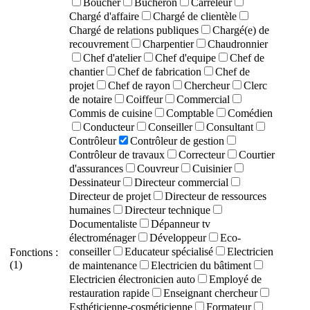
Boucher
Bûcheron
Carreleur
Chargé d'affaire
Chargé de clientèle
Chargé de relations publiques
Chargé(e) de
recouvrement
Charpentier
Chaudronnier
Chef d'atelier
Chef d'equipe
Chef de
chantier
Chef de fabrication
Chef de
projet
Chef de rayon
Chercheur
Clerc
de notaire
Coiffeur
Commercial
Commis de cuisine
Comptable
Comédien
Conducteur
Conseiller
Consultant
Contrôleur
Contrôleur de gestion
Contrôleur de travaux
Correcteur
Courtier
d'assurances
Couvreur
Cuisinier
Dessinateur
Directeur commercial
Directeur de projet
Directeur de ressources
humaines
Directeur technique
Documentaliste
Dépanneur tv
électroménager
Développeur
Eco-
conseiller
Educateur spécialisé
Electricien
Fonctions :
(1)
de maintenance
Electricien du bâtiment
Electricien électronicien auto
Employé de
restauration rapide
Enseignant chercheur
Esthéticienne-cosméticienne
Formateur