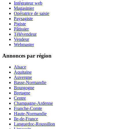
Intégrateur web
Magasinier
Opératrice de saisie
Paysagiste
Pigiste
Pâtissier
Télévendeur
Vendeur
Webmaster
Annonces par région
Alsace
Aquitaine
Auvergne
Basse-Normandie
Bourgogne
Bretagne
Centre
Champagne-Ardenne
Franche-Comte
Haute-Normandie
Ile-de-France
Languedoc-Roussillon