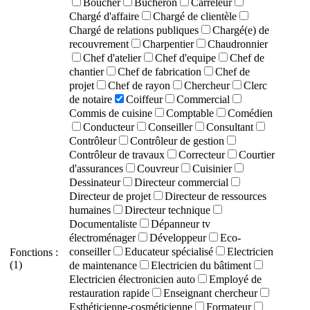
Boucher
Bûcheron
Carreleur
Chargé d'affaire
Chargé de clientèle
Chargé de relations publiques
Chargé(e) de
recouvrement
Charpentier
Chaudronnier
Chef d'atelier
Chef d'equipe
Chef de
chantier
Chef de fabrication
Chef de
projet
Chef de rayon
Chercheur
Clerc
de notaire
Coiffeur
Commercial
Commis de cuisine
Comptable
Comédien
Conducteur
Conseiller
Consultant
Contrôleur
Contrôleur de gestion
Contrôleur de travaux
Correcteur
Courtier
d'assurances
Couvreur
Cuisinier
Dessinateur
Directeur commercial
Directeur de projet
Directeur de ressources
humaines
Directeur technique
Documentaliste
Dépanneur tv
électroménager
Développeur
Eco-
conseiller
Educateur spécialisé
Electricien
Fonctions :
(1)
de maintenance
Electricien du bâtiment
Electricien électronicien auto
Employé de
restauration rapide
Enseignant chercheur
Esthéticienne-cosméticienne
Formateur