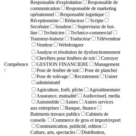
Responsable d'exploitation
Responsable de
communication
Responsable de marketing
opérationnel
Responsable logistique
Réceptionniste
Rédacteur
Scripte
Secrétaire
Soudeur
Superviseur de hot-
line
Technicien
Technico-commercial
Tourneur-fraiseur
Traducteur
Télévendeur
Vendeur
Webdesigner
Analyse et résolution de dysfonctionnement
Chevêtres pour fenêtres de toit
Corroyer
Compétence
GESTION FINANCIERE
Management
:
Pose de fenêtre de toit
Pose de plancher
Pose de solivage
Recrutement
Usiner
administratif
Agriculture, forêt, pêche
Agroalimentaire
Assurance, mutualité
Audiovisuel, media
Automobile
Autres
Autres services
aux entreprises
Banque, finance
Batiments travaux publics
Cabinets de
conseils
Commerce de gros et import/export
Communication, publicité, edition
Culture, arts, spectacles
Distribution,