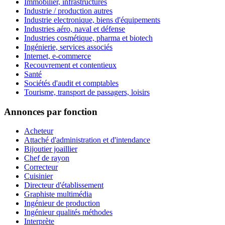
Immobilier, infrastructures
Industrie / production autres
Industrie electronique, biens d'équipements
Industries aéro, naval et défense
Industries cosmétique, pharma et biotech
Ingénierie, services associés
Internet, e-commerce
Recouvrement et contentieux
Santé
Sociétés d'audit et comptables
Tourisme, transport de passagers, loisirs
Annonces par fonction
Acheteur
Attaché d'administration et d'intendance
Bijoutier joaillier
Chef de rayon
Correcteur
Cuisinier
Directeur d'établissement
Graphiste multimédia
Ingénieur de production
Ingénieur qualités méthodes
Interprète