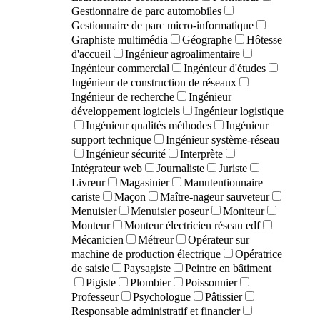
Gestionnaire de parc automobiles
Gestionnaire de parc micro-informatique
Graphiste multimédia
Géographe
Hôtesse
d'accueil
Ingénieur agroalimentaire
Ingénieur commercial
Ingénieur d'études
Ingénieur de construction de réseaux
Ingénieur de recherche
Ingénieur
développement logiciels
Ingénieur logistique
Ingénieur qualités méthodes
Ingénieur
support technique
Ingénieur système-réseau
Ingénieur sécurité
Interprète
Intégrateur web
Journaliste
Juriste
Livreur
Magasinier
Manutentionnaire
cariste
Maçon
Maître-nageur sauveteur
Menuisier
Menuisier poseur
Moniteur
Monteur
Monteur électricien réseau edf
Mécanicien
Métreur
Opérateur sur
machine de production électrique
Opératrice
de saisie
Paysagiste
Peintre en bâtiment
Pigiste
Plombier
Poissonnier
Professeur
Psychologue
Pâtissier
Responsable administratif et financier