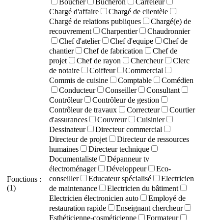
Boucher
Bûcheron
Carreleur
Chargé d'affaire
Chargé de clientèle
Chargé de relations publiques
Chargé(e) de
recouvrement
Charpentier
Chaudronnier
Chef d'atelier
Chef d'equipe
Chef de
chantier
Chef de fabrication
Chef de
projet
Chef de rayon
Chercheur
Clerc
de notaire
Coiffeur
Commercial
Commis de cuisine
Comptable
Comédien
Conducteur
Conseiller
Consultant
Contrôleur
Contrôleur de gestion
Contrôleur de travaux
Correcteur
Courtier
d'assurances
Couvreur
Cuisinier
Dessinateur
Directeur commercial
Directeur de projet
Directeur de ressources
humaines
Directeur technique
Documentaliste
Dépanneur tv
électroménager
Développeur
Eco-
conseiller
Educateur spécialisé
Electricien
Fonctions :
(1)
de maintenance
Electricien du bâtiment
Electricien électronicien auto
Employé de
restauration rapide
Enseignant chercheur
Esthéticienne-cosméticienne
Formateur