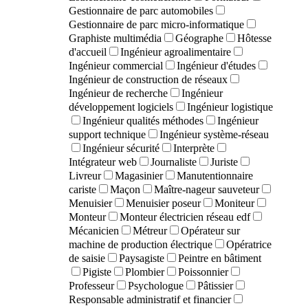
Gestionnaire de parc automobiles
Gestionnaire de parc micro-informatique
Graphiste multimédia
Géographe
Hôtesse
d'accueil
Ingénieur agroalimentaire
Ingénieur commercial
Ingénieur d'études
Ingénieur de construction de réseaux
Ingénieur de recherche
Ingénieur
développement logiciels
Ingénieur logistique
Ingénieur qualités méthodes
Ingénieur
support technique
Ingénieur système-réseau
Ingénieur sécurité
Interprète
Intégrateur web
Journaliste
Juriste
Livreur
Magasinier
Manutentionnaire
cariste
Maçon
Maître-nageur sauveteur
Menuisier
Menuisier poseur
Moniteur
Monteur
Monteur électricien réseau edf
Mécanicien
Métreur
Opérateur sur
machine de production électrique
Opératrice
de saisie
Paysagiste
Peintre en bâtiment
Pigiste
Plombier
Poissonnier
Professeur
Psychologue
Pâtissier
Responsable administratif et financier