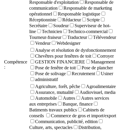
Responsable d'exploitation
Responsable de
communication
Responsable de marketing
opérationnel
Responsable logistique
Réceptionniste
Rédacteur
Scripte
Secrétaire
Soudeur
Superviseur de hot-
line
Technicien
Technico-commercial
Tourneur-fraiseur
Traducteur
Télévendeur
Vendeur
Webdesigner
Analyse et résolution de dysfonctionnement
Chevêtres pour fenêtres de toit
Corroyer
Compétence
GESTION FINANCIERE
Management
:
Pose de fenêtre de toit
Pose de plancher
Pose de solivage
Recrutement
Usiner
administratif
Agriculture, forêt, pêche
Agroalimentaire
Assurance, mutualité
Audiovisuel, media
Automobile
Autres
Autres services
aux entreprises
Banque, finance
Batiments travaux publics
Cabinets de
conseils
Commerce de gros et import/export
Communication, publicité, edition
Culture, arts, spectacles
Distribution,