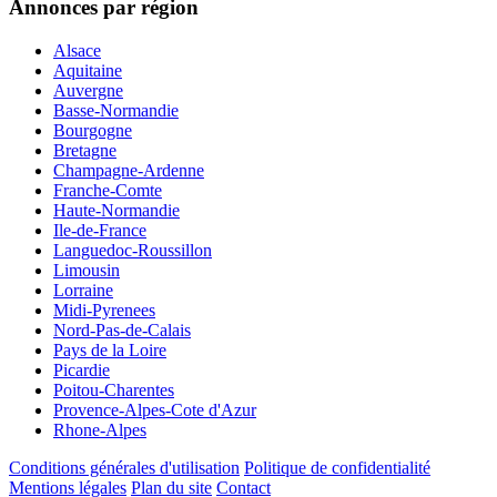
Annonces par région
Alsace
Aquitaine
Auvergne
Basse-Normandie
Bourgogne
Bretagne
Champagne-Ardenne
Franche-Comte
Haute-Normandie
Ile-de-France
Languedoc-Roussillon
Limousin
Lorraine
Midi-Pyrenees
Nord-Pas-de-Calais
Pays de la Loire
Picardie
Poitou-Charentes
Provence-Alpes-Cote d'Azur
Rhone-Alpes
Conditions générales d'utilisation
Politique de confidentialité
Mentions légales
Plan du site
Contact