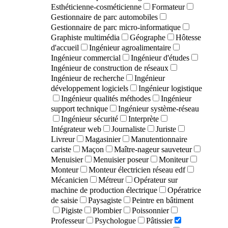
Esthéticienne-cosméticienne
Formateur
Gestionnaire de parc automobiles
Gestionnaire de parc micro-informatique
Graphiste multimédia
Géographe
Hôtesse
d'accueil
Ingénieur agroalimentaire
Ingénieur commercial
Ingénieur d'études
Ingénieur de construction de réseaux
Ingénieur de recherche
Ingénieur
développement logiciels
Ingénieur logistique
Ingénieur qualités méthodes
Ingénieur
support technique
Ingénieur système-réseau
Ingénieur sécurité
Interprète
Intégrateur web
Journaliste
Juriste
Livreur
Magasinier
Manutentionnaire
cariste
Maçon
Maître-nageur sauveteur
Menuisier
Menuisier poseur
Moniteur
Monteur
Monteur électricien réseau edf
Mécanicien
Métreur
Opérateur sur
machine de production électrique
Opératrice
de saisie
Paysagiste
Peintre en bâtiment
Pigiste
Plombier
Poissonnier
Professeur
Psychologue
Pâtissier