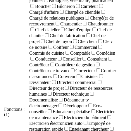
joaillier
Biologiste, vétérinaire, pharmacien
Boucher
Bûcheron
Carreleur
Chargé d'affaire
Chargé de clientèle
Chargé de relations publiques
Chargé(e) de
recouvrement
Charpentier
Chaudronnier
Chef d'atelier
Chef d'equipe
Chef de
chantier
Chef de fabrication
Chef de
projet
Chef de rayon
Chercheur
Clerc
de notaire
Coiffeur
Commercial
Commis de cuisine
Comptable
Comédien
Conducteur
Conseiller
Consultant
Contrôleur
Contrôleur de gestion
Contrôleur de travaux
Correcteur
Courtier
d'assurances
Couvreur
Cuisinier
Dessinateur
Directeur commercial
Directeur de projet
Directeur de ressources
humaines
Directeur technique
Documentaliste
Dépanneur tv
électroménager
Développeur
Eco-
Fonctions :
conseiller
Educateur spécialisé
Electricien
(1)
de maintenance
Electricien du bâtiment
Electricien électronicien auto
Employé de
restauration rapide
Enseignant chercheur