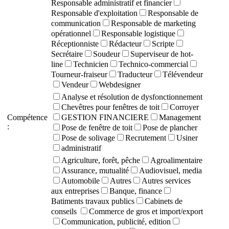
Responsable administratif et financier
Responsable d'exploitation
Responsable de
communication
Responsable de marketing
opérationnel
Responsable logistique
Réceptionniste
Rédacteur
Scripte
Secrétaire
Soudeur
Superviseur de hot-
line
Technicien
Technico-commercial
Tourneur-fraiseur
Traducteur
Télévendeur
Vendeur
Webdesigner
Analyse et résolution de dysfonctionnement
Chevêtres pour fenêtres de toit
Corroyer
Compétence
GESTION FINANCIERE
Management
:
Pose de fenêtre de toit
Pose de plancher
Pose de solivage
Recrutement
Usiner
administratif
Agriculture, forêt, pêche
Agroalimentaire
Assurance, mutualité
Audiovisuel, media
Automobile
Autres
Autres services
aux entreprises
Banque, finance
Batiments travaux publics
Cabinets de
conseils
Commerce de gros et import/export
Communication, publicité, edition