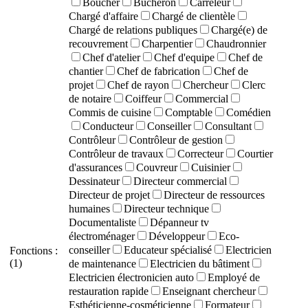
Boucher
Bûcheron
Carreleur
Chargé d'affaire
Chargé de clientèle
Chargé de relations publiques
Chargé(e) de
recouvrement
Charpentier
Chaudronnier
Chef d'atelier
Chef d'equipe
Chef de
chantier
Chef de fabrication
Chef de
projet
Chef de rayon
Chercheur
Clerc
de notaire
Coiffeur
Commercial
Commis de cuisine
Comptable
Comédien
Conducteur
Conseiller
Consultant
Contrôleur
Contrôleur de gestion
Contrôleur de travaux
Correcteur
Courtier
d'assurances
Couvreur
Cuisinier
Dessinateur
Directeur commercial
Directeur de projet
Directeur de ressources
humaines
Directeur technique
Documentaliste
Dépanneur tv
électroménager
Développeur
Eco-
conseiller
Educateur spécialisé
Electricien
Fonctions :
(1)
de maintenance
Electricien du bâtiment
Electricien électronicien auto
Employé de
restauration rapide
Enseignant chercheur
Esthéticienne-cosméticienne
Formateur