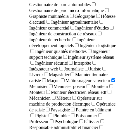
Gestionnaire de parc automobiles
Gestionnaire de parc micro-informatique
Graphiste multimédia
Géographe
Hôtesse
d'accueil
Ingénieur agroalimentaire
Ingénieur commercial
Ingénieur d'études
Ingénieur de construction de réseaux
Ingénieur de recherche
Ingénieur
développement logiciels
Ingénieur logistique
Ingénieur qualités méthodes
Ingénieur
support technique
Ingénieur système-réseau
Ingénieur sécurité
Interprète
Intégrateur web
Journaliste
Juriste
Livreur
Magasinier
Manutentionnaire
cariste
Maçon
Maître-nageur sauveteur
Menuisier
Menuisier poseur
Moniteur
Monteur
Monteur électricien réseau edf
Mécanicien
Métreur
Opérateur sur
machine de production électrique
Opératrice
de saisie
Paysagiste
Peintre en bâtiment
Pigiste
Plombier
Poissonnier
Professeur
Psychologue
Pâtissier
Responsable administratif et financier