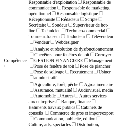
Responsable d'exploitation
Responsable de
communication
Responsable de marketing
opérationnel
Responsable logistique
Réceptionniste
Rédacteur
Scripte
Secrétaire
Soudeur
Superviseur de hot-
line
Technicien
Technico-commercial
Tourneur-fraiseur
Traducteur
Télévendeur
Vendeur
Webdesigner
Analyse et résolution de dysfonctionnement
Chevêtres pour fenêtres de toit
Corroyer
Compétence
GESTION FINANCIERE
Management
:
Pose de fenêtre de toit
Pose de plancher
Pose de solivage
Recrutement
Usiner
administratif
Agriculture, forêt, pêche
Agroalimentaire
Assurance, mutualité
Audiovisuel, media
Automobile
Autres
Autres services
aux entreprises
Banque, finance
Batiments travaux publics
Cabinets de
conseils
Commerce de gros et import/export
Communication, publicité, edition
Culture, arts, spectacles
Distribution,