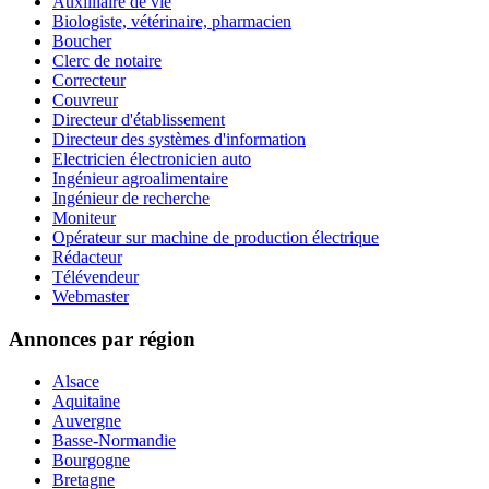
Auxilliaire de vie
Biologiste, vétérinaire, pharmacien
Boucher
Clerc de notaire
Correcteur
Couvreur
Directeur d'établissement
Directeur des systèmes d'information
Electricien électronicien auto
Ingénieur agroalimentaire
Ingénieur de recherche
Moniteur
Opérateur sur machine de production électrique
Rédacteur
Télévendeur
Webmaster
Annonces par région
Alsace
Aquitaine
Auvergne
Basse-Normandie
Bourgogne
Bretagne