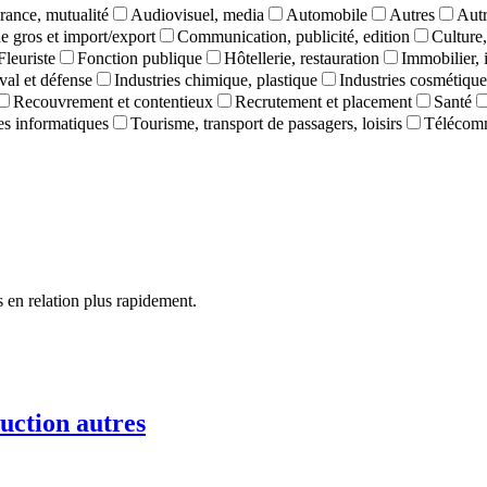
rance, mutualité
Audiovisuel, media
Automobile
Autres
Autr
 gros et import/export
Communication, publicité, edition
Culture,
Fleuriste
Fonction publique
Hôtellerie, restauration
Immobilier, 
val et défense
Industries chimique, plastique
Industries cosmétique
Recouvrement et contentieux
Recrutement et placement
Santé
ces informatiques
Tourisme, transport de passagers, loisirs
Télécom
 en relation plus rapidement.
uction autres