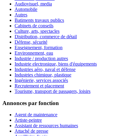
Audiovisuel, media
Automobile
Autres
Batiments travaux publics
Cabinets de conseils
Culture, arts, spectacles
Distribution, commerce de détail
Défense, sécurité
Enseignement, formation
Environnement, eau
Industrie / production autres
Industrie electronique, biens d'équipements
Industries aéro, naval et défense
Industries chimique, plastique
Ingénierie, services associés
Recrutement et placement
Tourisme, transport de passagers, loisirs
Annonces par fonction
Agent de maintenance
Artiste-peintre
Assistant de ressources humaines
Attaché de presse