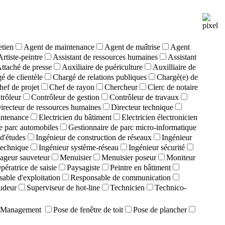
etien
Agent de maintenance
Agent de maîtrise
Agent
Artiste-peintre
Assistant de ressources humaines
Assistant
ttaché de presse
Auxiliaire de puériculture
Auxilliaire de
é de clientèle
Chargé de relations publiques
Chargé(e) de
hef de projet
Chef de rayon
Chercheur
Clerc de notaire
trôleur
Contrôleur de gestion
Contrôleur de travaux
irecteur de ressources humaines
Directeur technique
intenance
Electricien du bâtiment
Electricien électronicien
e parc automobiles
Gestionnaire de parc micro-informatique
d'études
Ingénieur de construction de réseaux
Ingénieur
technique
Ingénieur système-réseau
Ingénieur sécurité
ageur sauveteur
Menuisier
Menuisier poseur
Moniteur
pératrice de saisie
Paysagiste
Peintre en bâtiment
able d'exploitation
Responsable de communication
udeur
Superviseur de hot-line
Technicien
Technico-
Management
Pose de fenêtre de toit
Pose de plancher