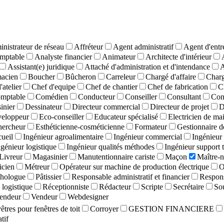
nistrateur de réseau
Affréteur
Agent administratif
Agent d'entr
mptable
Analyste financier
Animateur
Architecte d'intérieur
Assistant(e) juridique
Attaché d'administration et d'intendance
A
macien
Boucher
Bûcheron
Carreleur
Chargé d'affaire
Charg
'atelier
Chef d'equipe
Chef de chantier
Chef de fabrication
C
mptable
Comédien
Conducteur
Conseiller
Consultant
Con
inier
Dessinateur
Directeur commercial
Directeur de projet
D
eloppeur
Eco-conseiller
Educateur spécialisé
Electricien de ma
hercheur
Esthéticienne-cosméticienne
Formateur
Gestionnaire d
cueil
Ingénieur agroalimentaire
Ingénieur commercial
Ingénieur 
ngénieur logistique
Ingénieur qualités méthodes
Ingénieur support 
Livreur
Magasinier
Manutentionnaire cariste
Maçon
Maître-n
cien
Métreur
Opérateur sur machine de production électrique
O
hologue
Pâtissier
Responsable administratif et financier
Respons
logistique
Réceptionniste
Rédacteur
Scripte
Secrétaire
So
endeur
Vendeur
Webdesigner
tres pour fenêtres de toit
Corroyer
GESTION FINANCIERE
tif