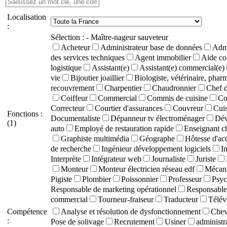
Localisation
:
Sélection :
- Maître-nageur sauveteur
Acheteur
Administrateur base de données
Admi
des services techniques
Agent immobilier
Aide co
logistique
Assistant(e)
Assistant(e) commercial(e)
vie
Bijoutier joaillier
Biologiste, vétérinaire, phar
recouvrement
Charpentier
Chaudronnier
Chef d
Coiffeur
Commercial
Commis de cuisine
Co
Correcteur
Courtier d'assurances
Couvreur
Cuis
Fonctions :
Documentaliste
Dépanneur tv électroménager
Dév
(1)
auto
Employé de restauration rapide
Enseignant c
Graphiste multimédia
Géographe
Hôtesse d'ac
de recherche
Ingénieur développement logiciels
I
Interprète
Intégrateur web
Journaliste
Juriste
Monteur
Monteur électricien réseau edf
Mécani
Pigiste
Plombier
Poissonnier
Professeur
Psyc
Responsable de marketing opérationnel
Responsable 
commercial
Tourneur-fraiseur
Traducteur
Télév
Compétence
Analyse et résolution de dysfonctionnement
Chevê
:
Pose de solivage
Recrutement
Usiner
administra