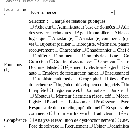
Localisation
:
Sélection :
- Chargé de relations publiques
Acheteur
Administrateur base de données
Admi
des services techniques
Agent immobilier
Aide co
logistique
Assistant(e)
Assistant(e) commercial(e)
vie
Bijoutier joaillier
Biologiste, vétérinaire, phar
recouvrement
Charpentier
Chaudronnier
Chef d
Coiffeur
Commercial
Commis de cuisine
Co
Correcteur
Courtier d'assurances
Couvreur
Cuis
Fonctions :
Documentaliste
Dépanneur tv électroménager
Dév
(1)
auto
Employé de restauration rapide
Enseignant c
Graphiste multimédia
Géographe
Hôtesse d'ac
de recherche
Ingénieur développement logiciels
I
Interprète
Intégrateur web
Journaliste
Juriste
Monteur
Monteur électricien réseau edf
Mécani
Pigiste
Plombier
Poissonnier
Professeur
Psyc
Responsable de marketing opérationnel
Responsable 
commercial
Tourneur-fraiseur
Traducteur
Télév
Compétence
Analyse et résolution de dysfonctionnement
Chevê
:
Pose de solivage
Recrutement
Usiner
administra