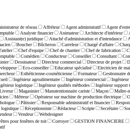
nistrateur de réseau
Affréteur
Agent administratif
Agent d'entr
mptable
Analyste financier
Animateur
Architecte d'intérieur
Assistant(e) juridique
Attaché d'administration et d'intendance
A
macien
Boucher
Bûcheron
Carreleur
Chargé d'affaire
Charg
'atelier
Chef d'equipe
Chef de chantier
Chef de fabrication
C
mptable
Comédien
Conducteur
Conseiller
Consultant
Con
inier
Dessinateur
Directeur commercial
Directeur de projet
D
eloppeur
Eco-conseiller
Educateur spécialisé
Electricien de ma
hercheur
Esthéticienne-cosméticienne
Formateur
Gestionnaire d
cueil
Ingénieur agroalimentaire
Ingénieur commercial
Ingénieur 
ngénieur logistique
Ingénieur qualités méthodes
Ingénieur support 
Livreur
Magasinier
Manutentionnaire cariste
Maçon
Maître-n
cien
Métreur
Opérateur sur machine de production électrique
O
hologue
Pâtissier
Responsable administratif et financier
Respons
logistique
Réceptionniste
Rédacteur
Scripte
Secrétaire
So
endeur
Vendeur
Webdesigner
tres pour fenêtres de toit
Corroyer
GESTION FINANCIERE
tif