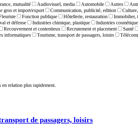
rance, mutualité
Audiovisuel, media
Automobile
Autres
Autr
 gros et import/export
Communication, publicité, edition
Culture,
Fleuriste
Fonction publique
Hôtellerie, restauration
Immobilier, 
val et défense
Industries chimique, plastique
Industries cosmétique
Recouvrement et contentieux
Recrutement et placement
Santé
ces informatiques
Tourisme, transport de passagers, loisirs
Télécom
 en relation plus rapidement.
ransport de passagers, loisirs