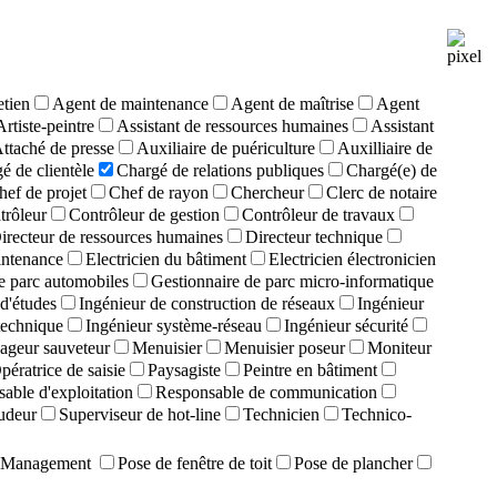
etien
Agent de maintenance
Agent de maîtrise
Agent
Artiste-peintre
Assistant de ressources humaines
Assistant
ttaché de presse
Auxiliaire de puériculture
Auxilliaire de
é de clientèle
Chargé de relations publiques
Chargé(e) de
hef de projet
Chef de rayon
Chercheur
Clerc de notaire
trôleur
Contrôleur de gestion
Contrôleur de travaux
irecteur de ressources humaines
Directeur technique
intenance
Electricien du bâtiment
Electricien électronicien
e parc automobiles
Gestionnaire de parc micro-informatique
d'études
Ingénieur de construction de réseaux
Ingénieur
technique
Ingénieur système-réseau
Ingénieur sécurité
ageur sauveteur
Menuisier
Menuisier poseur
Moniteur
pératrice de saisie
Paysagiste
Peintre en bâtiment
able d'exploitation
Responsable de communication
udeur
Superviseur de hot-line
Technicien
Technico-
Management
Pose de fenêtre de toit
Pose de plancher