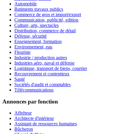
Automobile
Batiments travaux publics
Commerce de gros et import/export
Communication, publicité, edition
Culture, arts, spectacles
Distribution, commerce de détail
Défense, sécurité
Enseignement, formation
Environnement, eau
Fleuriste
Industrie / production autres
Industries aéro, naval et défense
Logistique, transport de biens, courrier
Recouvrement et contentieux
Santé
Sociétés d'audit et comptables
Télécommunications
Annonces par fonction
Affréteur
Architecte d'intérieur
Assistant de ressources humaines
Bûcheron