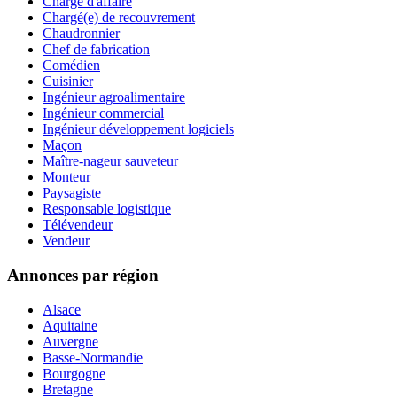
Chargé d'affaire
Chargé(e) de recouvrement
Chaudronnier
Chef de fabrication
Comédien
Cuisinier
Ingénieur agroalimentaire
Ingénieur commercial
Ingénieur développement logiciels
Maçon
Maître-nageur sauveteur
Monteur
Paysagiste
Responsable logistique
Télévendeur
Vendeur
Annonces par région
Alsace
Aquitaine
Auvergne
Basse-Normandie
Bourgogne
Bretagne