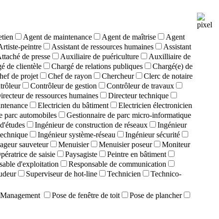
etien
Agent de maintenance
Agent de maîtrise
Agent
Artiste-peintre
Assistant de ressources humaines
Assistant
ttaché de presse
Auxiliaire de puériculture
Auxilliaire de
é de clientèle
Chargé de relations publiques
Chargé(e) de
hef de projet
Chef de rayon
Chercheur
Clerc de notaire
trôleur
Contrôleur de gestion
Contrôleur de travaux
irecteur de ressources humaines
Directeur technique
intenance
Electricien du bâtiment
Electricien électronicien
e parc automobiles
Gestionnaire de parc micro-informatique
d'études
Ingénieur de construction de réseaux
Ingénieur
technique
Ingénieur système-réseau
Ingénieur sécurité
ageur sauveteur
Menuisier
Menuisier poseur
Moniteur
pératrice de saisie
Paysagiste
Peintre en bâtiment
able d'exploitation
Responsable de communication
udeur
Superviseur de hot-line
Technicien
Technico-
Management
Pose de fenêtre de toit
Pose de plancher