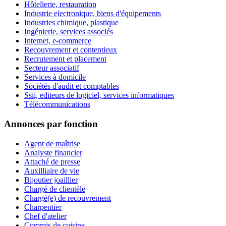
Hôtellerie, restauration
Industrie electronique, biens d'équipements
Industries chimique, plastique
Ingénierie, services associés
Internet, e-commerce
Recouvrement et contentieux
Recrutement et placement
Secteur associatif
Services à domicile
Sociétés d'audit et comptables
Ssii, editeurs de logiciel, services informatiques
Télécommunications
Annonces par fonction
Agent de maîtrise
Analyste financier
Attaché de presse
Auxilliaire de vie
Bijoutier joaillier
Chargé de clientèle
Chargé(e) de recouvrement
Charpentier
Chef d'atelier
Commis de cuisine