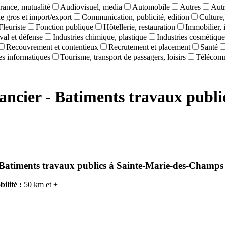
rance, mutualité
Audiovisuel, media
Automobile
Autres
Autr
 gros et import/export
Communication, publicité, edition
Culture,
Fleuriste
Fonction publique
Hôtellerie, restauration
Immobilier, 
val et défense
Industries chimique, plastique
Industries cosmétique
Recouvrement et contentieux
Recrutement et placement
Santé
ces informatiques
Tourisme, transport de passagers, loisirs
Télécom
nancier - Batiments travaux publi
Batiments travaux publics
à
Sainte-Marie-des-Champs 
ilité :
50 km et +