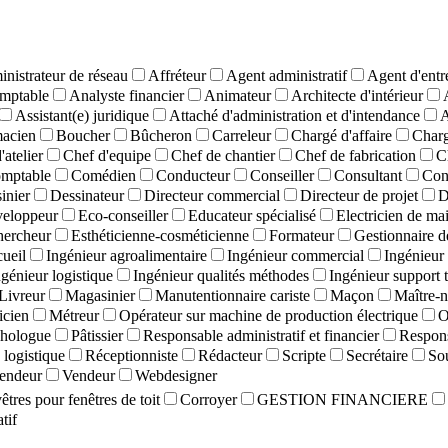
nistrateur de réseau
Affréteur
Agent administratif
Agent d'entr
mptable
Analyste financier
Animateur
Architecte d'intérieur
Assistant(e) juridique
Attaché d'administration et d'intendance
A
macien
Boucher
Bûcheron
Carreleur
Chargé d'affaire
Charg
'atelier
Chef d'equipe
Chef de chantier
Chef de fabrication
C
mptable
Comédien
Conducteur
Conseiller
Consultant
Con
inier
Dessinateur
Directeur commercial
Directeur de projet
D
eloppeur
Eco-conseiller
Educateur spécialisé
Electricien de ma
hercheur
Esthéticienne-cosméticienne
Formateur
Gestionnaire d
cueil
Ingénieur agroalimentaire
Ingénieur commercial
Ingénieur 
ngénieur logistique
Ingénieur qualités méthodes
Ingénieur support 
Livreur
Magasinier
Manutentionnaire cariste
Maçon
Maître-n
cien
Métreur
Opérateur sur machine de production électrique
O
hologue
Pâtissier
Responsable administratif et financier
Respons
logistique
Réceptionniste
Rédacteur
Scripte
Secrétaire
So
endeur
Vendeur
Webdesigner
tres pour fenêtres de toit
Corroyer
GESTION FINANCIERE
tif