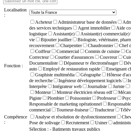
Localisation
:
Acheteur
Administrateur base de données
Admi
des services techniques
Agent immobilier
Aide co
logistique
Assistant(e)
Assistant(e) commercial(e)
vie
Bijoutier joaillier
Biologiste, vétérinaire, phar
recouvrement
Charpentier
Chaudronnier
Chef d
Coiffeur
Commercial
Commis de cuisine
Co
Correcteur
Courtier d'assurances
Couvreur
Cuis
Documentaliste
Dépanneur tv électroménager
Dév
Fonction :
auto
Employé de restauration rapide
Enseignant c
Graphiste multimédia
Géographe
Hôtesse d'ac
de recherche
Ingénieur développement logiciels
I
Interprète
Intégrateur web
Journaliste
Juriste
Monteur
Monteur électricien réseau edf
Mécani
Pigiste
Plombier
Poissonnier
Professeur
Psyc
Responsable de marketing opérationnel
Responsable 
commercial
Tourneur-fraiseur
Traducteur
Télév
Compétence
Analyse et résolution de dysfonctionnement
Chevê
:
Pose de solivage
Recrutement
Usiner
administra
Sélection :
- Batiments travaux publics