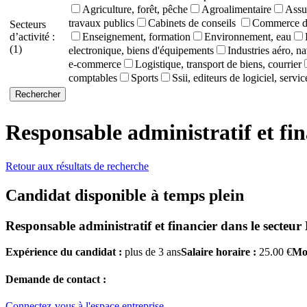
Agriculture, forêt, pêche
Agroalimentaire
Assu
travaux publics
Cabinets de conseils
Commerce de
Secteurs
d’activité :
Enseignement, formation
Environnement, eau
(1)
electronique, biens d'équipements
Industries aéro, na
e-commerce
Logistique, transport de biens, courrier
comptables
Sports
Ssii, editeurs de logiciel, servi
Responsable administratif et fi
Retour aux résultats de recherche
Candidat disponible à temps plein
Responsable administratif et financier
dans le secteur
Expérience du candidat :
plus de 3 ans
Salaire horaire :
25.00 €
Mob
Demande de contact :
Connectez-vous à l'espace entreprise