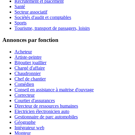
Recrutement et placement
Santé
Secteur associatif
Sociétés d'audit et comptables
Sports
Tourisme, transport de passagers, loisirs
Annonces par fonction
Acheteur
Artiste-peintre
Bijoutier joaillier
Chargé d'affaire
Chaudronnier
Chef de chantier
Comédien
Conseil en assistance à maitrise d'ouvrage
Correcteur
Courtier d'assurances
Directeur de ressources humaines
Electricien électronicien auto
Gestionnaire de parc automobiles
Géographe
Intégrateur web
Monteur