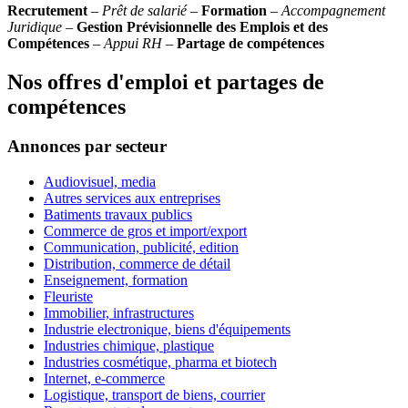
Recrutement
–
Prêt de salarié
–
Formation
–
Accompagnement
Juridique
–
Gestion Prévisionnelle des Emplois et des
Compétences
–
Appui RH
–
Partage de compétences
Nos offres d'emploi et partages de
compétences
Annonces par secteur
Audiovisuel, media
Autres services aux entreprises
Batiments travaux publics
Commerce de gros et import/export
Communication, publicité, edition
Distribution, commerce de détail
Enseignement, formation
Fleuriste
Immobilier, infrastructures
Industrie electronique, biens d'équipements
Industries chimique, plastique
Industries cosmétique, pharma et biotech
Internet, e-commerce
Logistique, transport de biens, courrier