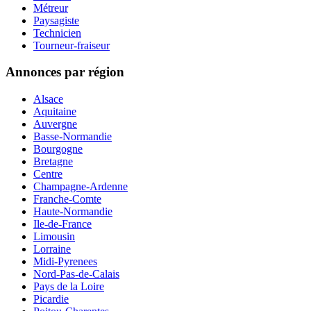
Métreur
Paysagiste
Technicien
Tourneur-fraiseur
Annonces par région
Alsace
Aquitaine
Auvergne
Basse-Normandie
Bourgogne
Bretagne
Centre
Champagne-Ardenne
Franche-Comte
Haute-Normandie
Ile-de-France
Limousin
Lorraine
Midi-Pyrenees
Nord-Pas-de-Calais
Pays de la Loire
Picardie