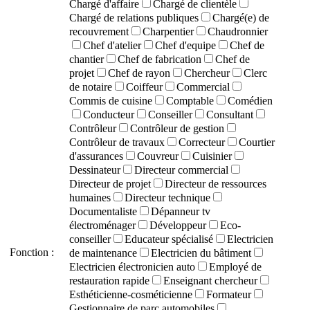
Chargé d'affaire
Chargé de clientèle
Chargé de relations publiques
Chargé(e) de
recouvrement
Charpentier
Chaudronnier
Chef d'atelier
Chef d'equipe
Chef de
chantier
Chef de fabrication
Chef de
projet
Chef de rayon
Chercheur
Clerc
de notaire
Coiffeur
Commercial
Commis de cuisine
Comptable
Comédien
Conducteur
Conseiller
Consultant
Contrôleur
Contrôleur de gestion
Contrôleur de travaux
Correcteur
Courtier
d'assurances
Couvreur
Cuisinier
Dessinateur
Directeur commercial
Directeur de projet
Directeur de ressources
humaines
Directeur technique
Documentaliste
Dépanneur tv
électroménager
Développeur
Eco-
conseiller
Educateur spécialisé
Electricien
Fonction :
de maintenance
Electricien du bâtiment
Electricien électronicien auto
Employé de
restauration rapide
Enseignant chercheur
Esthéticienne-cosméticienne
Formateur
Gestionnaire de parc automobiles