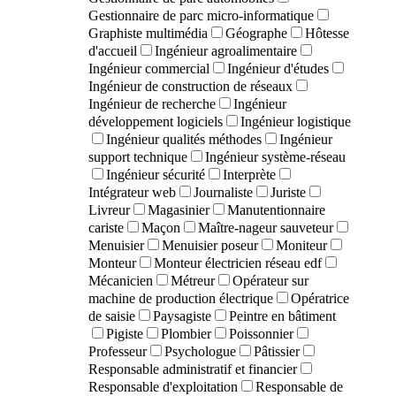
Gestionnaire de parc micro-informatique
Graphiste multimédia
Géographe
Hôtesse
d'accueil
Ingénieur agroalimentaire
Ingénieur commercial
Ingénieur d'études
Ingénieur de construction de réseaux
Ingénieur de recherche
Ingénieur
développement logiciels
Ingénieur logistique
Ingénieur qualités méthodes
Ingénieur
support technique
Ingénieur système-réseau
Ingénieur sécurité
Interprète
Intégrateur web
Journaliste
Juriste
Livreur
Magasinier
Manutentionnaire
cariste
Maçon
Maître-nageur sauveteur
Menuisier
Menuisier poseur
Moniteur
Monteur
Monteur électricien réseau edf
Mécanicien
Métreur
Opérateur sur
machine de production électrique
Opératrice
de saisie
Paysagiste
Peintre en bâtiment
Pigiste
Plombier
Poissonnier
Professeur
Psychologue
Pâtissier
Responsable administratif et financier
Responsable d'exploitation
Responsable de