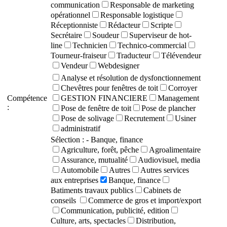
communication
Responsable de marketing
opérationnel
Responsable logistique
Réceptionniste
Rédacteur
Scripte
Secrétaire
Soudeur
Superviseur de hot-
line
Technicien
Technico-commercial
Tourneur-fraiseur
Traducteur
Télévendeur
Vendeur
Webdesigner
Analyse et résolution de dysfonctionnement
Chevêtres pour fenêtres de toit
Corroyer
Compétence
GESTION FINANCIERE
Management
:
Pose de fenêtre de toit
Pose de plancher
Pose de solivage
Recrutement
Usiner
administratif
Sélection :
- Banque, finance
Agriculture, forêt, pêche
Agroalimentaire
Assurance, mutualité
Audiovisuel, media
Automobile
Autres
Autres services
aux entreprises
Banque, finance
Batiments travaux publics
Cabinets de
conseils
Commerce de gros et import/export
Communication, publicité, edition
Culture, arts, spectacles
Distribution,