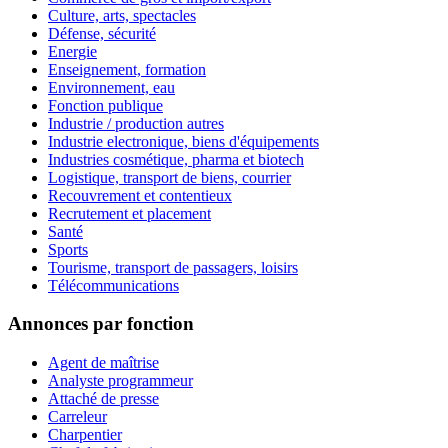
Culture, arts, spectacles
Défense, sécurité
Energie
Enseignement, formation
Environnement, eau
Fonction publique
Industrie / production autres
Industrie electronique, biens d'équipements
Industries cosmétique, pharma et biotech
Logistique, transport de biens, courrier
Recouvrement et contentieux
Recrutement et placement
Santé
Sports
Tourisme, transport de passagers, loisirs
Télécommunications
Annonces par fonction
Agent de maîtrise
Analyste programmeur
Attaché de presse
Carreleur
Charpentier