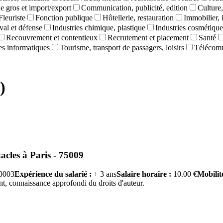
 gros et import/export
Communication, publicité, edition
Culture,
Fleuriste
Fonction publique
Hôtellerie, restauration
Immobilier, 
val et défense
Industries chimique, plastique
Industries cosmétique
Recouvrement et contentieux
Recrutement et placement
Santé
ces informatiques
Tourisme, transport de passagers, loisirs
Télécom
)
tacles
à
Paris - 75009
0003
Expérience du salarié :
+ 3 ans
Salaire horaire :
10.00 €
Mobilité
ant, connaissance approfondi du droits d'auteur.