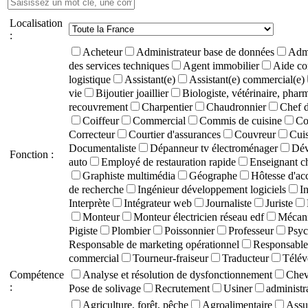
Localisation
:
Acheteur
Administrateur base de données
Admi
des services techniques
Agent immobilier
Aide co
logistique
Assistant(e)
Assistant(e) commercial(e)
vie
Bijoutier joaillier
Biologiste, vétérinaire, phar
recouvrement
Charpentier
Chaudronnier
Chef d
Coiffeur
Commercial
Commis de cuisine
Co
Correcteur
Courtier d'assurances
Couvreur
Cuis
Documentaliste
Dépanneur tv électroménager
Dév
Fonction :
auto
Employé de restauration rapide
Enseignant c
Graphiste multimédia
Géographe
Hôtesse d'ac
de recherche
Ingénieur développement logiciels
I
Interprète
Intégrateur web
Journaliste
Juriste
Monteur
Monteur électricien réseau edf
Mécani
Pigiste
Plombier
Poissonnier
Professeur
Psyc
Responsable de marketing opérationnel
Responsable 
commercial
Tourneur-fraiseur
Traducteur
Télév
Compétence
Analyse et résolution de dysfonctionnement
Chevê
:
Pose de solivage
Recrutement
Usiner
administra
Agriculture, forêt, pêche
Agroalimentaire
Assu