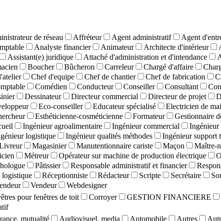
nistrateur de réseau
Affréteur
Agent administratif
Agent d'entr
mptable
Analyste financier
Animateur
Architecte d'intérieur
Assistant(e) juridique
Attaché d'administration et d'intendance
A
macien
Boucher
Bûcheron
Carreleur
Chargé d'affaire
Charg
'atelier
Chef d'equipe
Chef de chantier
Chef de fabrication
C
mptable
Comédien
Conducteur
Conseiller
Consultant
Con
inier
Dessinateur
Directeur commercial
Directeur de projet
D
eloppeur
Eco-conseiller
Educateur spécialisé
Electricien de ma
hercheur
Esthéticienne-cosméticienne
Formateur
Gestionnaire d
cueil
Ingénieur agroalimentaire
Ingénieur commercial
Ingénieur 
ngénieur logistique
Ingénieur qualités méthodes
Ingénieur support 
Livreur
Magasinier
Manutentionnaire cariste
Maçon
Maître-n
cien
Métreur
Opérateur sur machine de production électrique
O
hologue
Pâtissier
Responsable administratif et financier
Respons
logistique
Réceptionniste
Rédacteur
Scripte
Secrétaire
So
endeur
Vendeur
Webdesigner
tres pour fenêtres de toit
Corroyer
GESTION FINANCIERE
tif
rance, mutualité
Audiovisuel, media
Automobile
Autres
Autr