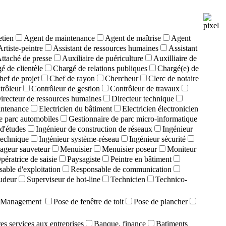
etien
Agent de maintenance
Agent de maîtrise
Agent
Artiste-peintre
Assistant de ressources humaines
Assistant
ttaché de presse
Auxiliaire de puériculture
Auxilliaire de
é de clientèle
Chargé de relations publiques
Chargé(e) de
hef de projet
Chef de rayon
Chercheur
Clerc de notaire
trôleur
Contrôleur de gestion
Contrôleur de travaux
irecteur de ressources humaines
Directeur technique
intenance
Electricien du bâtiment
Electricien électronicien
e parc automobiles
Gestionnaire de parc micro-informatique
d'études
Ingénieur de construction de réseaux
Ingénieur
technique
Ingénieur système-réseau
Ingénieur sécurité
ageur sauveteur
Menuisier
Menuisier poseur
Moniteur
pératrice de saisie
Paysagiste
Peintre en bâtiment
able d'exploitation
Responsable de communication
udeur
Superviseur de hot-line
Technicien
Technico-
Management
Pose de fenêtre de toit
Pose de plancher
es services aux entreprises
Banque, finance
Batiments