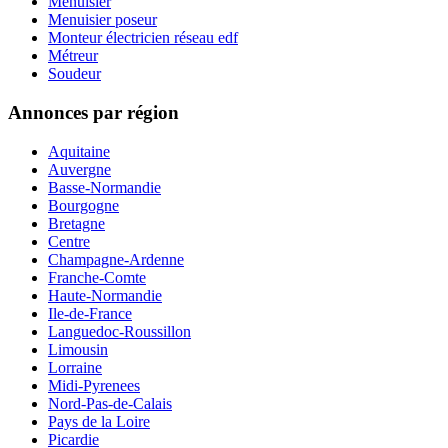
Menuisier
Menuisier poseur
Monteur électricien réseau edf
Métreur
Soudeur
Annonces par région
Aquitaine
Auvergne
Basse-Normandie
Bourgogne
Bretagne
Centre
Champagne-Ardenne
Franche-Comte
Haute-Normandie
Ile-de-France
Languedoc-Roussillon
Limousin
Lorraine
Midi-Pyrenees
Nord-Pas-de-Calais
Pays de la Loire
Picardie