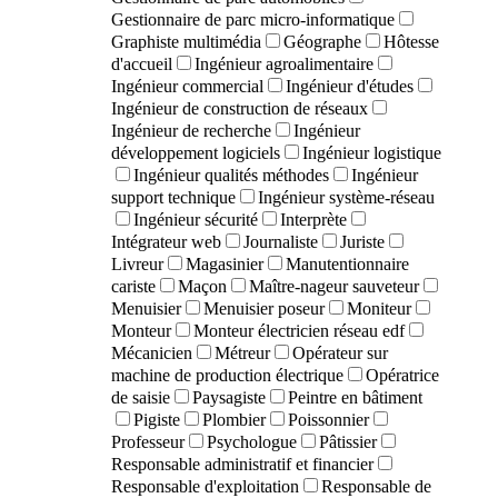
Gestionnaire de parc micro-informatique
Graphiste multimédia
Géographe
Hôtesse
d'accueil
Ingénieur agroalimentaire
Ingénieur commercial
Ingénieur d'études
Ingénieur de construction de réseaux
Ingénieur de recherche
Ingénieur
développement logiciels
Ingénieur logistique
Ingénieur qualités méthodes
Ingénieur
support technique
Ingénieur système-réseau
Ingénieur sécurité
Interprète
Intégrateur web
Journaliste
Juriste
Livreur
Magasinier
Manutentionnaire
cariste
Maçon
Maître-nageur sauveteur
Menuisier
Menuisier poseur
Moniteur
Monteur
Monteur électricien réseau edf
Mécanicien
Métreur
Opérateur sur
machine de production électrique
Opératrice
de saisie
Paysagiste
Peintre en bâtiment
Pigiste
Plombier
Poissonnier
Professeur
Psychologue
Pâtissier
Responsable administratif et financier
Responsable d'exploitation
Responsable de