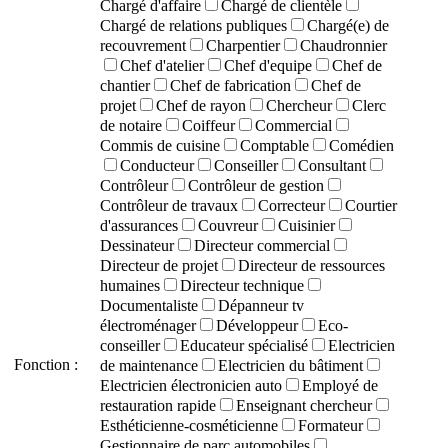
Chargé d'affaire
Chargé de clientèle
Chargé de relations publiques
Chargé(e) de
recouvrement
Charpentier
Chaudronnier
Chef d'atelier
Chef d'equipe
Chef de
chantier
Chef de fabrication
Chef de
projet
Chef de rayon
Chercheur
Clerc
de notaire
Coiffeur
Commercial
Commis de cuisine
Comptable
Comédien
Conducteur
Conseiller
Consultant
Contrôleur
Contrôleur de gestion
Contrôleur de travaux
Correcteur
Courtier
d'assurances
Couvreur
Cuisinier
Dessinateur
Directeur commercial
Directeur de projet
Directeur de ressources
humaines
Directeur technique
Documentaliste
Dépanneur tv
électroménager
Développeur
Eco-
conseiller
Educateur spécialisé
Electricien
Fonction :
de maintenance
Electricien du bâtiment
Electricien électronicien auto
Employé de
restauration rapide
Enseignant chercheur
Esthéticienne-cosméticienne
Formateur
Gestionnaire de parc automobiles