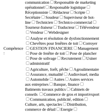
communication
Responsable de marketing
opérationnel
Responsable logistique
Réceptionniste
Rédacteur
Scripte
Secrétaire
Soudeur
Superviseur de hot-
line
Technicien
Technico-commercial
Tourneur-fraiseur
Traducteur
Télévendeur
Vendeur
Webdesigner
Analyse et résolution de dysfonctionnement
Chevêtres pour fenêtres de toit
Corroyer
Compétence
GESTION FINANCIERE
Management
:
Pose de fenêtre de toit
Pose de plancher
Pose de solivage
Recrutement
Usiner
administratif
Agriculture, forêt, pêche
Agroalimentaire
Assurance, mutualité
Audiovisuel, media
Automobile
Autres
Autres services
aux entreprises
Banque, finance
Batiments travaux publics
Cabinets de
conseils
Commerce de gros et import/export
Communication, publicité, edition
Culture, arts, spectacles
Distribution,
commerce de détail
Energie