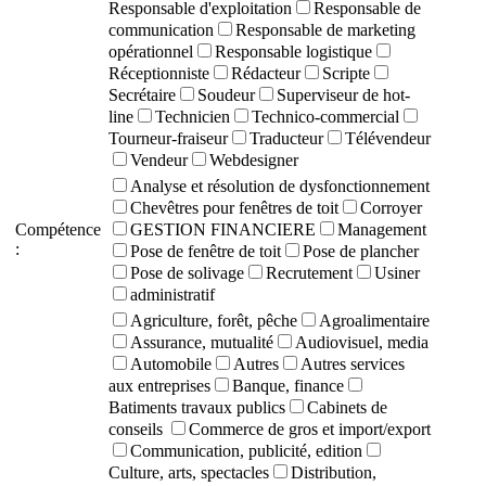
Responsable d'exploitation
Responsable de
communication
Responsable de marketing
opérationnel
Responsable logistique
Réceptionniste
Rédacteur
Scripte
Secrétaire
Soudeur
Superviseur de hot-
line
Technicien
Technico-commercial
Tourneur-fraiseur
Traducteur
Télévendeur
Vendeur
Webdesigner
Analyse et résolution de dysfonctionnement
Chevêtres pour fenêtres de toit
Corroyer
Compétence
GESTION FINANCIERE
Management
:
Pose de fenêtre de toit
Pose de plancher
Pose de solivage
Recrutement
Usiner
administratif
Agriculture, forêt, pêche
Agroalimentaire
Assurance, mutualité
Audiovisuel, media
Automobile
Autres
Autres services
aux entreprises
Banque, finance
Batiments travaux publics
Cabinets de
conseils
Commerce de gros et import/export
Communication, publicité, edition
Culture, arts, spectacles
Distribution,