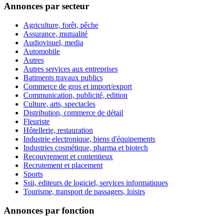
Annonces par secteur
Agriculture, forêt, pêche
Assurance, mutualité
Audiovisuel, media
Automobile
Autres
Autres services aux entreprises
Batiments travaux publics
Commerce de gros et import/export
Communication, publicité, edition
Culture, arts, spectacles
Distribution, commerce de détail
Fleuriste
Hôtellerie, restauration
Industrie electronique, biens d'équipements
Industries cosmétique, pharma et biotech
Recouvrement et contentieux
Recrutement et placement
Sports
Ssii, editeurs de logiciel, services informatiques
Tourisme, transport de passagers, loisirs
Annonces par fonction