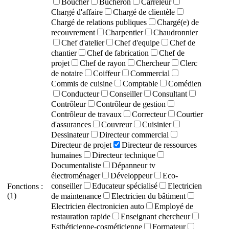
Boucher
Bûcheron
Carreleur
Chargé d'affaire
Chargé de clientèle
Chargé de relations publiques
Chargé(e) de
recouvrement
Charpentier
Chaudronnier
Chef d'atelier
Chef d'equipe
Chef de
chantier
Chef de fabrication
Chef de
projet
Chef de rayon
Chercheur
Clerc
de notaire
Coiffeur
Commercial
Commis de cuisine
Comptable
Comédien
Conducteur
Conseiller
Consultant
Contrôleur
Contrôleur de gestion
Contrôleur de travaux
Correcteur
Courtier
d'assurances
Couvreur
Cuisinier
Dessinateur
Directeur commercial
Directeur de projet
Directeur de ressources
humaines
Directeur technique
Documentaliste
Dépanneur tv
électroménager
Développeur
Eco-
conseiller
Educateur spécialisé
Electricien
Fonctions :
(1)
de maintenance
Electricien du bâtiment
Electricien électronicien auto
Employé de
restauration rapide
Enseignant chercheur
Esthéticienne-cosméticienne
Formateur