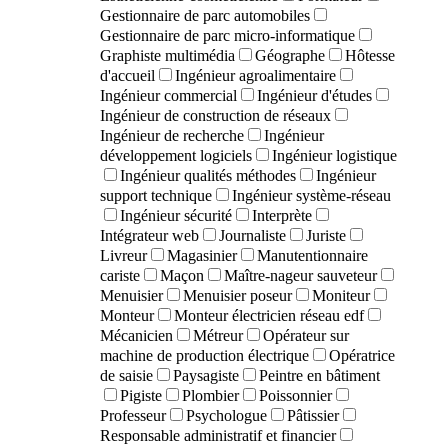
Gestionnaire de parc automobiles
Gestionnaire de parc micro-informatique
Graphiste multimédia
Géographe
Hôtesse
d'accueil
Ingénieur agroalimentaire
Ingénieur commercial
Ingénieur d'études
Ingénieur de construction de réseaux
Ingénieur de recherche
Ingénieur
développement logiciels
Ingénieur logistique
Ingénieur qualités méthodes
Ingénieur
support technique
Ingénieur système-réseau
Ingénieur sécurité
Interprète
Intégrateur web
Journaliste
Juriste
Livreur
Magasinier
Manutentionnaire
cariste
Maçon
Maître-nageur sauveteur
Menuisier
Menuisier poseur
Moniteur
Monteur
Monteur électricien réseau edf
Mécanicien
Métreur
Opérateur sur
machine de production électrique
Opératrice
de saisie
Paysagiste
Peintre en bâtiment
Pigiste
Plombier
Poissonnier
Professeur
Psychologue
Pâtissier
Responsable administratif et financier