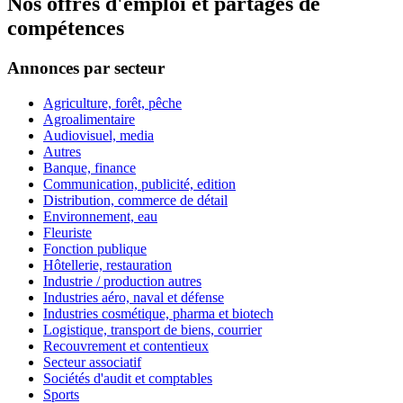
Nos offres d'emploi et partages de
compétences
Annonces par secteur
Agriculture, forêt, pêche
Agroalimentaire
Audiovisuel, media
Autres
Banque, finance
Communication, publicité, edition
Distribution, commerce de détail
Environnement, eau
Fleuriste
Fonction publique
Hôtellerie, restauration
Industrie / production autres
Industries aéro, naval et défense
Industries cosmétique, pharma et biotech
Logistique, transport de biens, courrier
Recouvrement et contentieux
Secteur associatif
Sociétés d'audit et comptables
Sports