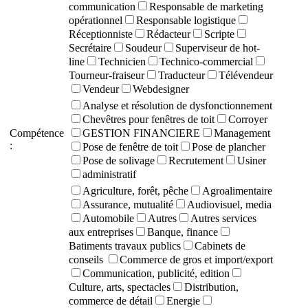
communication
Responsable de marketing
opérationnel
Responsable logistique
Réceptionniste
Rédacteur
Scripte
Secrétaire
Soudeur
Superviseur de hot-
line
Technicien
Technico-commercial
Tourneur-fraiseur
Traducteur
Télévendeur
Vendeur
Webdesigner
Analyse et résolution de dysfonctionnement
Chevêtres pour fenêtres de toit
Corroyer
Compétence
GESTION FINANCIERE
Management
:
Pose de fenêtre de toit
Pose de plancher
Pose de solivage
Recrutement
Usiner
administratif
Agriculture, forêt, pêche
Agroalimentaire
Assurance, mutualité
Audiovisuel, media
Automobile
Autres
Autres services
aux entreprises
Banque, finance
Batiments travaux publics
Cabinets de
conseils
Commerce de gros et import/export
Communication, publicité, edition
Culture, arts, spectacles
Distribution,
commerce de détail
Energie