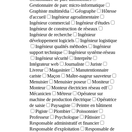
Gestionnaire de parc micro-informatique
Graphiste multimédia
Géographe
Hôtesse
d'accueil
Ingénieur agroalimentaire
Ingénieur commercial
Ingénieur d'études
Ingénieur de construction de réseaux
Ingénieur de recherche
Ingénieur
développement logiciels
Ingénieur logistique
Ingénieur qualités méthodes
Ingénieur
support technique
Ingénieur système-réseau
Ingénieur sécurité
Interprète
Intégrateur web
Journaliste
Juriste
Livreur
Magasinier
Manutentionnaire
cariste
Maçon
Maître-nageur sauveteur
Menuisier
Menuisier poseur
Moniteur
Monteur
Monteur électricien réseau edf
Mécanicien
Métreur
Opérateur sur
machine de production électrique
Opératrice
de saisie
Paysagiste
Peintre en bâtiment
Pigiste
Plombier
Poissonnier
Professeur
Psychologue
Pâtissier
Responsable administratif et financier
Responsable d'exploitation
Responsable de