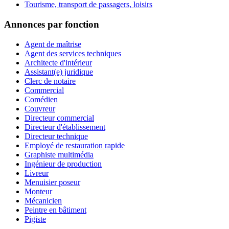
Tourisme, transport de passagers, loisirs
Annonces par fonction
Agent de maîtrise
Agent des services techniques
Architecte d'intérieur
Assistant(e) juridique
Clerc de notaire
Commercial
Comédien
Couvreur
Directeur commercial
Directeur d'établissement
Directeur technique
Employé de restauration rapide
Graphiste multimédia
Ingénieur de production
Livreur
Menuisier poseur
Monteur
Mécanicien
Peintre en bâtiment
Pigiste