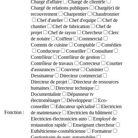
Chargé d'affaire
Chargé de clientèle
Chargé de relations publiques
Chargé(e) de
recouvrement
Charpentier
Chaudronnier
Chef d'atelier
Chef d'equipe
Chef de
chantier
Chef de fabrication
Chef de
projet
Chef de rayon
Chercheur
Clerc
de notaire
Coiffeur
Commercial
Commis de cuisine
Comptable
Comédien
Conducteur
Conseiller
Consultant
Contrôleur
Contrôleur de gestion
Contrôleur de travaux
Correcteur
Courtier
d'assurances
Couvreur
Cuisinier
Dessinateur
Directeur commercial
Directeur de projet
Directeur de ressources
humaines
Directeur technique
Documentaliste
Dépanneur tv
électroménager
Développeur
Eco-
conseiller
Educateur spécialisé
Electricien
Fonction :
de maintenance
Electricien du bâtiment
Electricien électronicien auto
Employé de
restauration rapide
Enseignant chercheur
Esthéticienne-cosméticienne
Formateur
Gestionnaire de parc automobiles