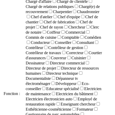
Chargé d'affaire
Chargé de clientèle
Chargé de relations publiques
Chargé(e) de
recouvrement
Charpentier
Chaudronnier
Chef d'atelier
Chef d'equipe
Chef de
chantier
Chef de fabrication
Chef de
projet
Chef de rayon
Chercheur
Clerc
de notaire
Coiffeur
Commercial
Commis de cuisine
Comptable
Comédien
Conducteur
Conseiller
Consultant
Contrôleur
Contrôleur de gestion
Contrôleur de travaux
Correcteur
Courtier
d'assurances
Couvreur
Cuisinier
Dessinateur
Directeur commercial
Directeur de projet
Directeur de ressources
humaines
Directeur technique
Documentaliste
Dépanneur tv
électroménager
Développeur
Eco-
conseiller
Educateur spécialisé
Electricien
Fonction :
de maintenance
Electricien du bâtiment
Electricien électronicien auto
Employé de
restauration rapide
Enseignant chercheur
Esthéticienne-cosméticienne
Formateur
Gestionnaire de parc automobiles