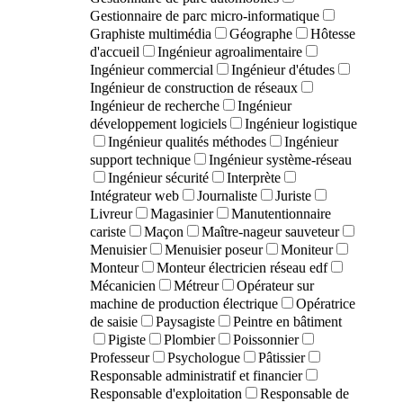
Gestionnaire de parc micro-informatique
Graphiste multimédia
Géographe
Hôtesse
d'accueil
Ingénieur agroalimentaire
Ingénieur commercial
Ingénieur d'études
Ingénieur de construction de réseaux
Ingénieur de recherche
Ingénieur
développement logiciels
Ingénieur logistique
Ingénieur qualités méthodes
Ingénieur
support technique
Ingénieur système-réseau
Ingénieur sécurité
Interprète
Intégrateur web
Journaliste
Juriste
Livreur
Magasinier
Manutentionnaire
cariste
Maçon
Maître-nageur sauveteur
Menuisier
Menuisier poseur
Moniteur
Monteur
Monteur électricien réseau edf
Mécanicien
Métreur
Opérateur sur
machine de production électrique
Opératrice
de saisie
Paysagiste
Peintre en bâtiment
Pigiste
Plombier
Poissonnier
Professeur
Psychologue
Pâtissier
Responsable administratif et financier
Responsable d'exploitation
Responsable de