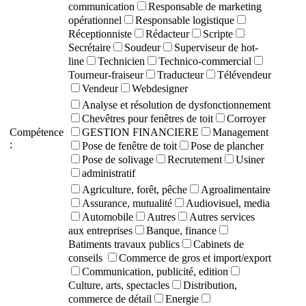
communication
Responsable de marketing
opérationnel
Responsable logistique
Réceptionniste
Rédacteur
Scripte
Secrétaire
Soudeur
Superviseur de hot-
line
Technicien
Technico-commercial
Tourneur-fraiseur
Traducteur
Télévendeur
Vendeur
Webdesigner
Analyse et résolution de dysfonctionnement
Chevêtres pour fenêtres de toit
Corroyer
Compétence
GESTION FINANCIERE
Management
:
Pose de fenêtre de toit
Pose de plancher
Pose de solivage
Recrutement
Usiner
administratif
Agriculture, forêt, pêche
Agroalimentaire
Assurance, mutualité
Audiovisuel, media
Automobile
Autres
Autres services
aux entreprises
Banque, finance
Batiments travaux publics
Cabinets de
conseils
Commerce de gros et import/export
Communication, publicité, edition
Culture, arts, spectacles
Distribution,
commerce de détail
Energie