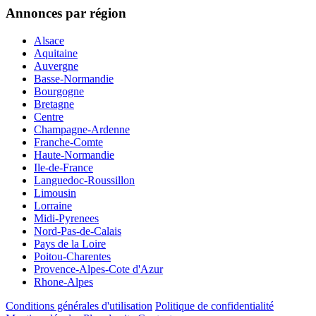
Annonces par région
Alsace
Aquitaine
Auvergne
Basse-Normandie
Bourgogne
Bretagne
Centre
Champagne-Ardenne
Franche-Comte
Haute-Normandie
Ile-de-France
Languedoc-Roussillon
Limousin
Lorraine
Midi-Pyrenees
Nord-Pas-de-Calais
Pays de la Loire
Poitou-Charentes
Provence-Alpes-Cote d'Azur
Rhone-Alpes
Conditions générales d'utilisation
Politique de confidentialité