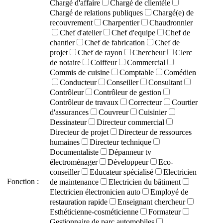
Chargé d'affaire
Chargé de clientèle
Chargé de relations publiques
Chargé(e) de
recouvrement
Charpentier
Chaudronnier
Chef d'atelier
Chef d'equipe
Chef de
chantier
Chef de fabrication
Chef de
projet
Chef de rayon
Chercheur
Clerc
de notaire
Coiffeur
Commercial
Commis de cuisine
Comptable
Comédien
Conducteur
Conseiller
Consultant
Contrôleur
Contrôleur de gestion
Contrôleur de travaux
Correcteur
Courtier
d'assurances
Couvreur
Cuisinier
Dessinateur
Directeur commercial
Directeur de projet
Directeur de ressources
humaines
Directeur technique
Documentaliste
Dépanneur tv
électroménager
Développeur
Eco-
conseiller
Educateur spécialisé
Electricien
Fonction :
de maintenance
Electricien du bâtiment
Electricien électronicien auto
Employé de
restauration rapide
Enseignant chercheur
Esthéticienne-cosméticienne
Formateur
Gestionnaire de parc automobiles