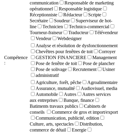
communication
Responsable de marketing
opérationnel
Responsable logistique
Réceptionniste
Rédacteur
Scripte
Secrétaire
Soudeur
Superviseur de hot-
line
Technicien
Technico-commercial
Tourneur-fraiseur
Traducteur
Télévendeur
Vendeur
Webdesigner
Analyse et résolution de dysfonctionnement
Chevêtres pour fenêtres de toit
Corroyer
Compétence
GESTION FINANCIERE
Management
:
Pose de fenêtre de toit
Pose de plancher
Pose de solivage
Recrutement
Usiner
administratif
Agriculture, forêt, pêche
Agroalimentaire
Assurance, mutualité
Audiovisuel, media
Automobile
Autres
Autres services
aux entreprises
Banque, finance
Batiments travaux publics
Cabinets de
conseils
Commerce de gros et import/export
Communication, publicité, edition
Culture, arts, spectacles
Distribution,
commerce de détail
Energie