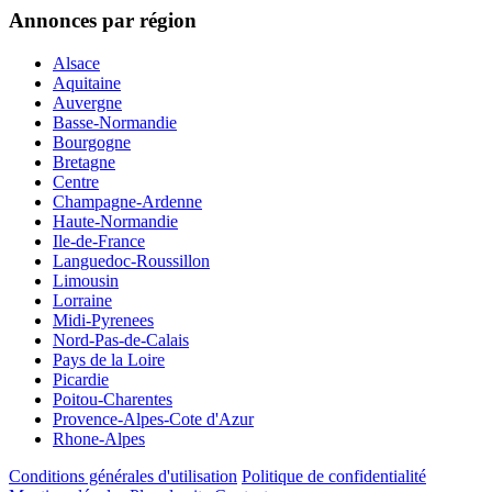
Annonces par région
Alsace
Aquitaine
Auvergne
Basse-Normandie
Bourgogne
Bretagne
Centre
Champagne-Ardenne
Haute-Normandie
Ile-de-France
Languedoc-Roussillon
Limousin
Lorraine
Midi-Pyrenees
Nord-Pas-de-Calais
Pays de la Loire
Picardie
Poitou-Charentes
Provence-Alpes-Cote d'Azur
Rhone-Alpes
Conditions générales d'utilisation
Politique de confidentialité