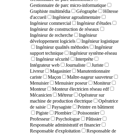
Gestionnaire de parc micro-informatique
Graphiste multimédia
Géographe
Hôtesse
d'accueil
Ingénieur agroalimentaire
Ingénieur commercial
Ingénieur d'études
Ingénieur de construction de réseaux
Ingénieur de recherche
Ingénieur
développement logiciels
Ingénieur logistique
Ingénieur qualités méthodes
Ingénieur
support technique
Ingénieur système-réseau
Ingénieur sécurité
Interprète
Intégrateur web
Journaliste
Juriste
Livreur
Magasinier
Manutentionnaire
cariste
Maçon
Maître-nageur sauveteur
Menuisier
Menuisier poseur
Moniteur
Monteur
Monteur électricien réseau edf
Mécanicien
Métreur
Opérateur sur
machine de production électrique
Opératrice
de saisie
Paysagiste
Peintre en bâtiment
Pigiste
Plombier
Poissonnier
Professeur
Psychologue
Pâtissier
Responsable administratif et financier
Responsable d'exploitation
Responsable de