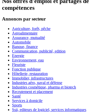
Nos offres d'emploi et partages de
compétences
Annonces par secteur
Agriculture, forêt, pêche
Agroalimentaire
Assurance, mutualité
Automobile
Banque, finance
Communication, publicité, edition
Energie
Environnement, eau
Fleuriste
Fonction publique
Hôtellerie, restauration
Immobilier, infrastructures
Industries aéro, naval et défense
Industries cosmétique, pharma et biotech
Recrutement et placement
Santé
Services à domicile
Sports
Ssii, editeurs de logiciel, services informatiques