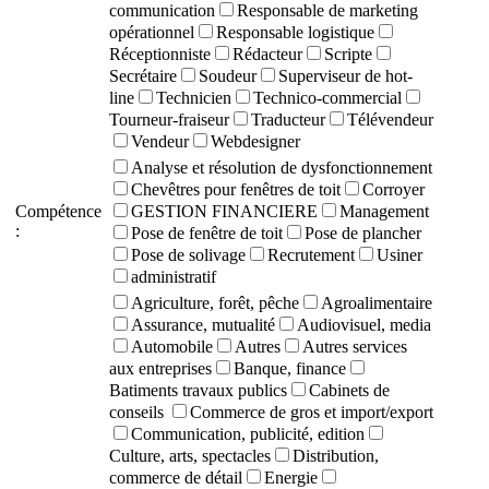
communication
Responsable de marketing
opérationnel
Responsable logistique
Réceptionniste
Rédacteur
Scripte
Secrétaire
Soudeur
Superviseur de hot-
line
Technicien
Technico-commercial
Tourneur-fraiseur
Traducteur
Télévendeur
Vendeur
Webdesigner
Analyse et résolution de dysfonctionnement
Chevêtres pour fenêtres de toit
Corroyer
Compétence
GESTION FINANCIERE
Management
:
Pose de fenêtre de toit
Pose de plancher
Pose de solivage
Recrutement
Usiner
administratif
Agriculture, forêt, pêche
Agroalimentaire
Assurance, mutualité
Audiovisuel, media
Automobile
Autres
Autres services
aux entreprises
Banque, finance
Batiments travaux publics
Cabinets de
conseils
Commerce de gros et import/export
Communication, publicité, edition
Culture, arts, spectacles
Distribution,
commerce de détail
Energie