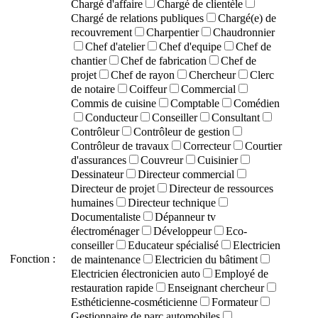
Chargé d'affaire
Chargé de clientèle
Chargé de relations publiques
Chargé(e) de
recouvrement
Charpentier
Chaudronnier
Chef d'atelier
Chef d'equipe
Chef de
chantier
Chef de fabrication
Chef de
projet
Chef de rayon
Chercheur
Clerc
de notaire
Coiffeur
Commercial
Commis de cuisine
Comptable
Comédien
Conducteur
Conseiller
Consultant
Contrôleur
Contrôleur de gestion
Contrôleur de travaux
Correcteur
Courtier
d'assurances
Couvreur
Cuisinier
Dessinateur
Directeur commercial
Directeur de projet
Directeur de ressources
humaines
Directeur technique
Documentaliste
Dépanneur tv
électroménager
Développeur
Eco-
conseiller
Educateur spécialisé
Electricien
Fonction :
de maintenance
Electricien du bâtiment
Electricien électronicien auto
Employé de
restauration rapide
Enseignant chercheur
Esthéticienne-cosméticienne
Formateur
Gestionnaire de parc automobiles