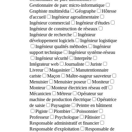
Gestionnaire de parc micro-informatique
Graphiste multimédia
Géographe
Hôtesse
d'accueil
Ingénieur agroalimentaire
Ingénieur commercial
Ingénieur d'études
Ingénieur de construction de réseaux
Ingénieur de recherche
Ingénieur
développement logiciels
Ingénieur logistique
Ingénieur qualités méthodes
Ingénieur
support technique
Ingénieur système-réseau
Ingénieur sécurité
Interprète
Intégrateur web
Journaliste
Juriste
Livreur
Magasinier
Manutentionnaire
cariste
Maçon
Maître-nageur sauveteur
Menuisier
Menuisier poseur
Moniteur
Monteur
Monteur électricien réseau edf
Mécanicien
Métreur
Opérateur sur
machine de production électrique
Opératrice
de saisie
Paysagiste
Peintre en bâtiment
Pigiste
Plombier
Poissonnier
Professeur
Psychologue
Pâtissier
Responsable administratif et financier
Responsable d'exploitation
Responsable de