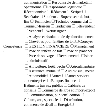
communication
Responsable de marketing
opérationnel
Responsable logistique
Réceptionniste
Rédacteur
Scripte
Secrétaire
Soudeur
Superviseur de hot-
line
Technicien
Technico-commercial
Tourneur-fraiseur
Traducteur
Télévendeur
Vendeur
Webdesigner
Analyse et résolution de dysfonctionnement
Chevêtres pour fenêtres de toit
Corroyer
Compétence
GESTION FINANCIERE
Management
:
Pose de fenêtre de toit
Pose de plancher
Pose de solivage
Recrutement
Usiner
administratif
Agriculture, forêt, pêche
Agroalimentaire
Assurance, mutualité
Audiovisuel, media
Automobile
Autres
Autres services
aux entreprises
Banque, finance
Batiments travaux publics
Cabinets de
conseils
Commerce de gros et import/export
Communication, publicité, edition
Culture, arts, spectacles
Distribution,
commerce de détail
Energie