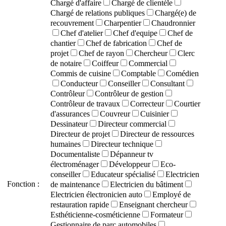
Chargé d'affaire
Chargé de clientèle
Chargé de relations publiques
Chargé(e) de
recouvrement
Charpentier
Chaudronnier
Chef d'atelier
Chef d'equipe
Chef de
chantier
Chef de fabrication
Chef de
projet
Chef de rayon
Chercheur
Clerc
de notaire
Coiffeur
Commercial
Commis de cuisine
Comptable
Comédien
Conducteur
Conseiller
Consultant
Contrôleur
Contrôleur de gestion
Contrôleur de travaux
Correcteur
Courtier
d'assurances
Couvreur
Cuisinier
Dessinateur
Directeur commercial
Directeur de projet
Directeur de ressources
humaines
Directeur technique
Documentaliste
Dépanneur tv
électroménager
Développeur
Eco-
conseiller
Educateur spécialisé
Electricien
Fonction :
de maintenance
Electricien du bâtiment
Electricien électronicien auto
Employé de
restauration rapide
Enseignant chercheur
Esthéticienne-cosméticienne
Formateur
Gestionnaire de parc automobiles