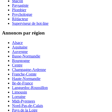
Maçon
Paysagiste
Plombier
Psychologue
Rédacteur
Superviseur de hot-line
Annonces par région
Alsace
Aquitaine
Auvergne
Basse-Normandie
Bourgogne
Centre
Champagne-Ardenne
Franche-Comte
Haute-Normandie
Ile-de-France
Languedoc-Roussillon
Limousin
Lorraine
Midi-Pyrenees
Nord-Pas-de-Calais
Pays de la Loire