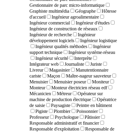
Gestionnaire de parc micro-informatique
Graphiste multimédia
Géographe
Hôtesse
d'accueil
Ingénieur agroalimentaire
Ingénieur commercial
Ingénieur d'études
Ingénieur de construction de réseaux
Ingénieur de recherche
Ingénieur
développement logiciels
Ingénieur logistique
Ingénieur qualités méthodes
Ingénieur
support technique
Ingénieur système-réseau
Ingénieur sécurité
Interprète
Intégrateur web
Journaliste
Juriste
Livreur
Magasinier
Manutentionnaire
cariste
Maçon
Maître-nageur sauveteur
Menuisier
Menuisier poseur
Moniteur
Monteur
Monteur électricien réseau edf
Mécanicien
Métreur
Opérateur sur
machine de production électrique
Opératrice
de saisie
Paysagiste
Peintre en bâtiment
Pigiste
Plombier
Poissonnier
Professeur
Psychologue
Pâtissier
Responsable administratif et financier
Responsable d'exploitation
Responsable de