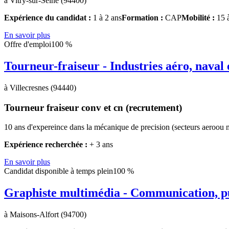
à Vitry-sur-Seine (94400)
Expérience du candidat :
1 à 2 ans
Formation :
CAP
Mobilité :
15 
En savoir plus
Offre d'emploi
100 %
Tourneur-fraiseur - Industries aéro, naval 
à Villecresnes (94440)
Tourneur fraiseur conv et cn (recrutement)
10 ans d'expereince dans la mécanique de precision (secteurs aeroou 
Expérience recherchée :
+ 3 ans
En savoir plus
Candidat disponible à temps plein
100 %
Graphiste multimédia - Communication, pub
à Maisons-Alfort (94700)