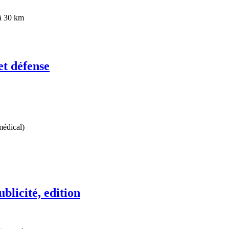
à 30 km
et défense
médical)
licité, edition