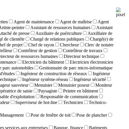
etien
Agent de maintenance
Agent de maîtrise
Agent
Artiste-peintre
Assistant de ressources humaines
Assistant
ttaché de presse
Auxiliaire de puériculture
Auxilliaire de
é de clientèle
Chargé de relations publiques
Chargé(e) de
hef de projet
Chef de rayon
Chercheur
Clerc de notaire
trôleur
Contrôleur de gestion
Contrôleur de travaux
irecteur de ressources humaines
Directeur technique
intenance
Electricien du bâtiment
Electricien électronicien
e parc automobiles
Gestionnaire de parc micro-informatique
d'études
Ingénieur de construction de réseaux
Ingénieur
technique
Ingénieur système-réseau
Ingénieur sécurité
ageur sauveteur
Menuisier
Menuisier poseur
Moniteur
pératrice de saisie
Paysagiste
Peintre en bâtiment
able d'exploitation
Responsable de communication
udeur
Superviseur de hot-line
Technicien
Technico-
Management
Pose de fenêtre de toit
Pose de plancher
es services aux entreprises
Banque, finance
Batiments