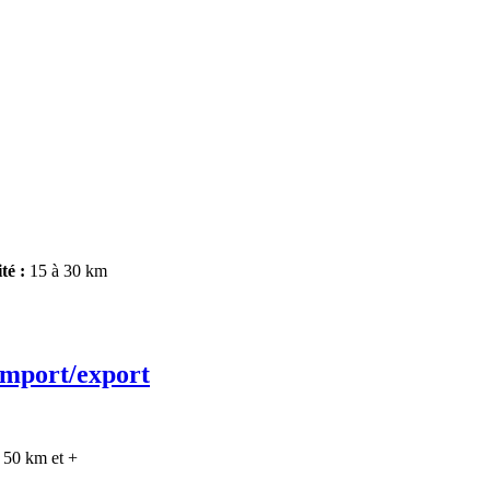
té :
15 à 30 km
import/export
:
50 km et +