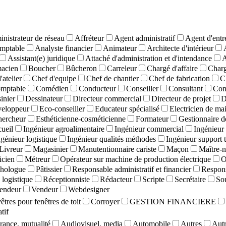
nistrateur de réseau
Affréteur
Agent administratif
Agent d'entr
mptable
Analyste financier
Animateur
Architecte d'intérieur
Assistant(e) juridique
Attaché d'administration et d'intendance
A
macien
Boucher
Bûcheron
Carreleur
Chargé d'affaire
Charg
'atelier
Chef d'equipe
Chef de chantier
Chef de fabrication
C
mptable
Comédien
Conducteur
Conseiller
Consultant
Con
inier
Dessinateur
Directeur commercial
Directeur de projet
D
eloppeur
Eco-conseiller
Educateur spécialisé
Electricien de ma
hercheur
Esthéticienne-cosméticienne
Formateur
Gestionnaire d
cueil
Ingénieur agroalimentaire
Ingénieur commercial
Ingénieur 
ngénieur logistique
Ingénieur qualités méthodes
Ingénieur support 
Livreur
Magasinier
Manutentionnaire cariste
Maçon
Maître-n
cien
Métreur
Opérateur sur machine de production électrique
O
hologue
Pâtissier
Responsable administratif et financier
Respons
logistique
Réceptionniste
Rédacteur
Scripte
Secrétaire
So
endeur
Vendeur
Webdesigner
tres pour fenêtres de toit
Corroyer
GESTION FINANCIERE
tif
rance, mutualité
Audiovisuel, media
Automobile
Autres
Autr