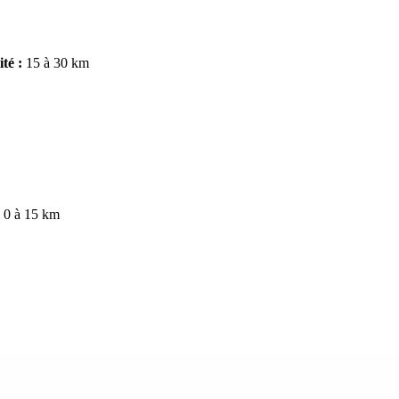
ité :
15 à 30 km
:
0 à 15 km