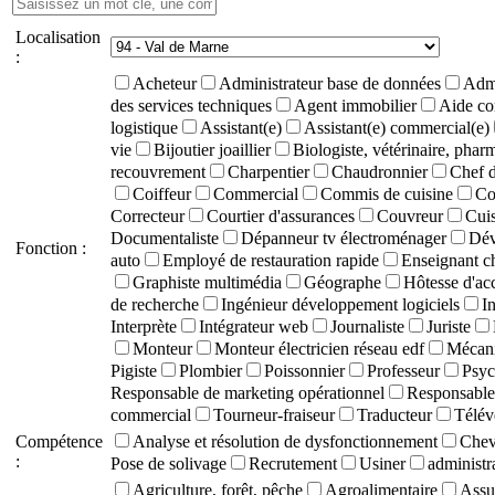
Localisation
:
Acheteur
Administrateur base de données
Admi
des services techniques
Agent immobilier
Aide co
logistique
Assistant(e)
Assistant(e) commercial(e)
vie
Bijoutier joaillier
Biologiste, vétérinaire, phar
recouvrement
Charpentier
Chaudronnier
Chef d
Coiffeur
Commercial
Commis de cuisine
Co
Correcteur
Courtier d'assurances
Couvreur
Cuis
Documentaliste
Dépanneur tv électroménager
Dév
Fonction :
auto
Employé de restauration rapide
Enseignant c
Graphiste multimédia
Géographe
Hôtesse d'ac
de recherche
Ingénieur développement logiciels
I
Interprète
Intégrateur web
Journaliste
Juriste
Monteur
Monteur électricien réseau edf
Mécani
Pigiste
Plombier
Poissonnier
Professeur
Psyc
Responsable de marketing opérationnel
Responsable 
commercial
Tourneur-fraiseur
Traducteur
Télév
Compétence
Analyse et résolution de dysfonctionnement
Chevê
:
Pose de solivage
Recrutement
Usiner
administra
Agriculture, forêt, pêche
Agroalimentaire
Assu