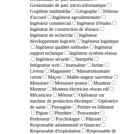
Gestionnaire de parc micro-informatique
Graphiste multimédia
Géographe
Hôtesse
d'accueil
Ingénieur agroalimentaire
Ingénieur commercial
Ingénieur d'études
Ingénieur de construction de réseaux
Ingénieur de recherche
Ingénieur
développement logiciels
Ingénieur logistique
Ingénieur qualités méthodes
Ingénieur
support technique
Ingénieur système-réseau
Ingénieur sécurité
Interprète
Intégrateur web
Journaliste
Juriste
Livreur
Magasinier
Manutentionnaire
cariste
Maçon
Maître-nageur sauveteur
Menuisier
Menuisier poseur
Moniteur
Monteur
Monteur électricien réseau edf
Mécanicien
Métreur
Opérateur sur
machine de production électrique
Opératrice
de saisie
Paysagiste
Peintre en bâtiment
Pigiste
Plombier
Poissonnier
Professeur
Psychologue
Pâtissier
Responsable administratif et financier
Responsable d'exploitation
Responsable de