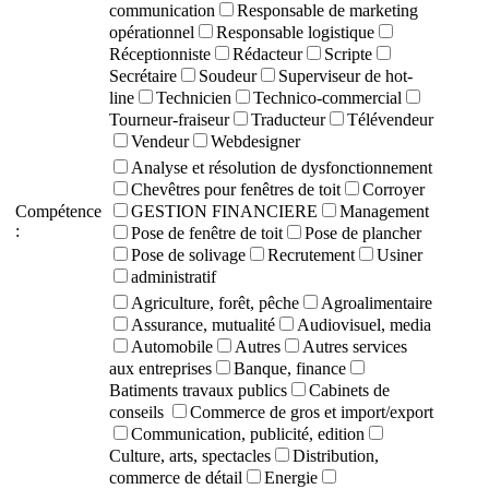
communication
Responsable de marketing
opérationnel
Responsable logistique
Réceptionniste
Rédacteur
Scripte
Secrétaire
Soudeur
Superviseur de hot-
line
Technicien
Technico-commercial
Tourneur-fraiseur
Traducteur
Télévendeur
Vendeur
Webdesigner
Analyse et résolution de dysfonctionnement
Chevêtres pour fenêtres de toit
Corroyer
Compétence
GESTION FINANCIERE
Management
:
Pose de fenêtre de toit
Pose de plancher
Pose de solivage
Recrutement
Usiner
administratif
Agriculture, forêt, pêche
Agroalimentaire
Assurance, mutualité
Audiovisuel, media
Automobile
Autres
Autres services
aux entreprises
Banque, finance
Batiments travaux publics
Cabinets de
conseils
Commerce de gros et import/export
Communication, publicité, edition
Culture, arts, spectacles
Distribution,
commerce de détail
Energie