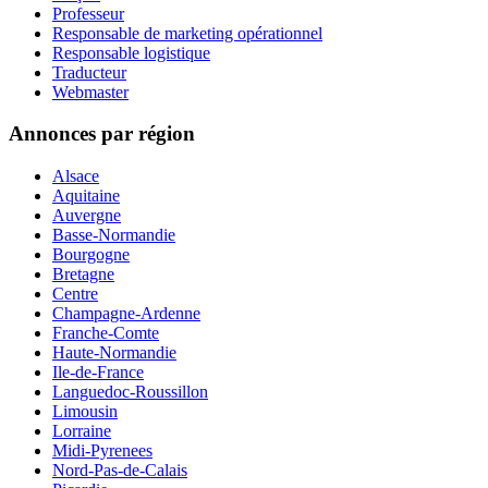
Professeur
Responsable de marketing opérationnel
Responsable logistique
Traducteur
Webmaster
Annonces par région
Alsace
Aquitaine
Auvergne
Basse-Normandie
Bourgogne
Bretagne
Centre
Champagne-Ardenne
Franche-Comte
Haute-Normandie
Ile-de-France
Languedoc-Roussillon
Limousin
Lorraine
Midi-Pyrenees
Nord-Pas-de-Calais