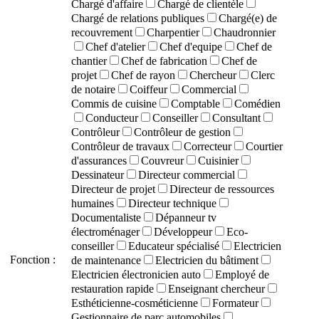
Chargé d'affaire
Chargé de clientèle
Chargé de relations publiques
Chargé(e) de
recouvrement
Charpentier
Chaudronnier
Chef d'atelier
Chef d'equipe
Chef de
chantier
Chef de fabrication
Chef de
projet
Chef de rayon
Chercheur
Clerc
de notaire
Coiffeur
Commercial
Commis de cuisine
Comptable
Comédien
Conducteur
Conseiller
Consultant
Contrôleur
Contrôleur de gestion
Contrôleur de travaux
Correcteur
Courtier
d'assurances
Couvreur
Cuisinier
Dessinateur
Directeur commercial
Directeur de projet
Directeur de ressources
humaines
Directeur technique
Documentaliste
Dépanneur tv
électroménager
Développeur
Eco-
conseiller
Educateur spécialisé
Electricien
Fonction :
de maintenance
Electricien du bâtiment
Electricien électronicien auto
Employé de
restauration rapide
Enseignant chercheur
Esthéticienne-cosméticienne
Formateur
Gestionnaire de parc automobiles