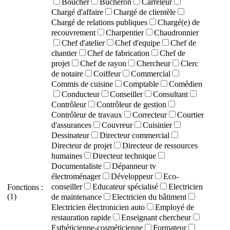
Boucher
Bûcheron
Carreleur
Chargé d'affaire
Chargé de clientèle
Chargé de relations publiques
Chargé(e) de
recouvrement
Charpentier
Chaudronnier
Chef d'atelier
Chef d'equipe
Chef de
chantier
Chef de fabrication
Chef de
projet
Chef de rayon
Chercheur
Clerc
de notaire
Coiffeur
Commercial
Commis de cuisine
Comptable
Comédien
Conducteur
Conseiller
Consultant
Contrôleur
Contrôleur de gestion
Contrôleur de travaux
Correcteur
Courtier
d'assurances
Couvreur
Cuisinier
Dessinateur
Directeur commercial
Directeur de projet
Directeur de ressources
humaines
Directeur technique
Documentaliste
Dépanneur tv
électroménager
Développeur
Eco-
conseiller
Educateur spécialisé
Electricien
Fonctions :
(1)
de maintenance
Electricien du bâtiment
Electricien électronicien auto
Employé de
restauration rapide
Enseignant chercheur
Esthéticienne-cosméticienne
Formateur