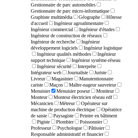
Gestionnaire de parc automobiles
Gestionnaire de parc micro-informatique
Graphiste multimédia
Géographe
Hôtesse
d'accueil
Ingénieur agroalimentaire
Ingénieur commercial
Ingénieur d'études
Ingénieur de construction de réseaux
Ingénieur de recherche
Ingénieur
développement logiciels
Ingénieur logistique
Ingénieur qualités méthodes
Ingénieur
support technique
Ingénieur système-réseau
Ingénieur sécurité
Interprète
Intégrateur web
Journaliste
Juriste
Livreur
Magasinier
Manutentionnaire
cariste
Maçon
Maître-nageur sauveteur
Menuisier
Menuisier poseur
Moniteur
Monteur
Monteur électricien réseau edf
Mécanicien
Métreur
Opérateur sur
machine de production électrique
Opératrice
de saisie
Paysagiste
Peintre en bâtiment
Pigiste
Plombier
Poissonnier
Professeur
Psychologue
Pâtissier
Responsable administratif et financier