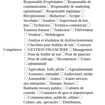
Responsable d'exploitation
Responsable de
communication
Responsable de marketing
opérationnel
Responsable logistique
Réceptionniste
Rédacteur
Scripte
Secrétaire
Soudeur
Superviseur de hot-
line
Technicien
Technico-commercial
Tourneur-fraiseur
Traducteur
Télévendeur
Vendeur
Webdesigner
Analyse et résolution de dysfonctionnement
Chevêtres pour fenêtres de toit
Corroyer
Compétence
GESTION FINANCIERE
Management
:
Pose de fenêtre de toit
Pose de plancher
Pose de solivage
Recrutement
Usiner
administratif
Agriculture, forêt, pêche
Agroalimentaire
Assurance, mutualité
Audiovisuel, media
Automobile
Autres
Autres services
aux entreprises
Banque, finance
Batiments travaux publics
Cabinets de
conseils
Commerce de gros et import/export
Communication, publicité, edition
Culture, arts, spectacles
Distribution,