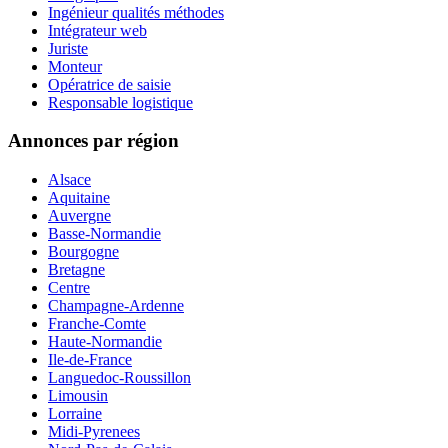
Ingénieur qualités méthodes
Intégrateur web
Juriste
Monteur
Opératrice de saisie
Responsable logistique
Annonces par région
Alsace
Aquitaine
Auvergne
Basse-Normandie
Bourgogne
Bretagne
Centre
Champagne-Ardenne
Franche-Comte
Haute-Normandie
Ile-de-France
Languedoc-Roussillon
Limousin
Lorraine
Midi-Pyrenees