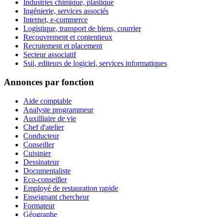
Industries chimique, plastique
Ingénierie, services associés
Internet, e-commerce
Logistique, transport de biens, courrier
Recouvrement et contentieux
Recrutement et placement
Secteur associatif
Ssii, editeurs de logiciel, services informatiques
Annonces par fonction
Aide comptable
Analyste programmeur
Auxilliaire de vie
Chef d'atelier
Conducteur
Conseiller
Cuisinier
Dessinateur
Documentaliste
Eco-conseiller
Employé de restauration rapide
Enseignant chercheur
Formateur
Géographe