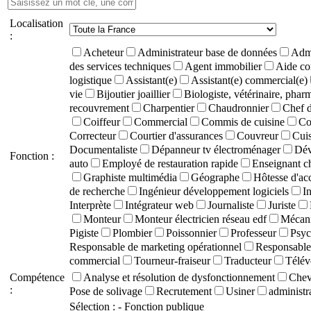
Localisation
:
Acheteur
Administrateur base de données
Admi
des services techniques
Agent immobilier
Aide co
logistique
Assistant(e)
Assistant(e) commercial(e)
vie
Bijoutier joaillier
Biologiste, vétérinaire, phar
recouvrement
Charpentier
Chaudronnier
Chef d
Coiffeur
Commercial
Commis de cuisine
Co
Correcteur
Courtier d'assurances
Couvreur
Cuis
Documentaliste
Dépanneur tv électroménager
Dév
Fonction :
auto
Employé de restauration rapide
Enseignant c
Graphiste multimédia
Géographe
Hôtesse d'ac
de recherche
Ingénieur développement logiciels
I
Interprète
Intégrateur web
Journaliste
Juriste
Monteur
Monteur électricien réseau edf
Mécani
Pigiste
Plombier
Poissonnier
Professeur
Psyc
Responsable de marketing opérationnel
Responsable 
commercial
Tourneur-fraiseur
Traducteur
Télév
Compétence
Analyse et résolution de dysfonctionnement
Chevê
:
Pose de solivage
Recrutement
Usiner
administra
Sélection :
- Fonction publique