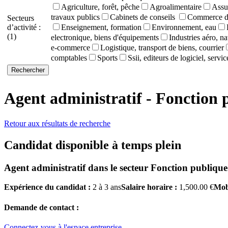
Agriculture, forêt, pêche
Agroalimentaire
Assu
travaux publics
Cabinets de conseils
Commerce de
Secteurs
d’activité :
Enseignement, formation
Environnement, eau
(1)
electronique, biens d'équipements
Industries aéro, na
e-commerce
Logistique, transport de biens, courrier
comptables
Sports
Ssii, editeurs de logiciel, servi
Agent administratif - Fonction 
Retour aux résultats de recherche
Candidat disponible à temps plein
Agent administratif
dans le secteur
Fonction publique
Expérience du candidat :
2 à 3 ans
Salaire horaire :
1,500.00 €
Mobi
Demande de contact :
Connectez-vous à l'espace entreprise