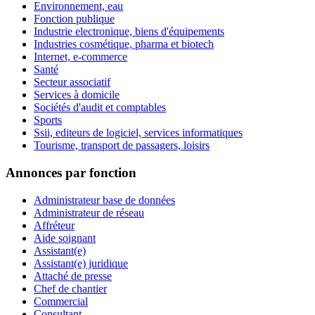
Environnement, eau
Fonction publique
Industrie electronique, biens d'équipements
Industries cosmétique, pharma et biotech
Internet, e-commerce
Santé
Secteur associatif
Services à domicile
Sociétés d'audit et comptables
Sports
Ssii, editeurs de logiciel, services informatiques
Tourisme, transport de passagers, loisirs
Annonces par fonction
Administrateur base de données
Administrateur de réseau
Affréteur
Aide soignant
Assistant(e)
Assistant(e) juridique
Attaché de presse
Chef de chantier
Commercial
Consultant