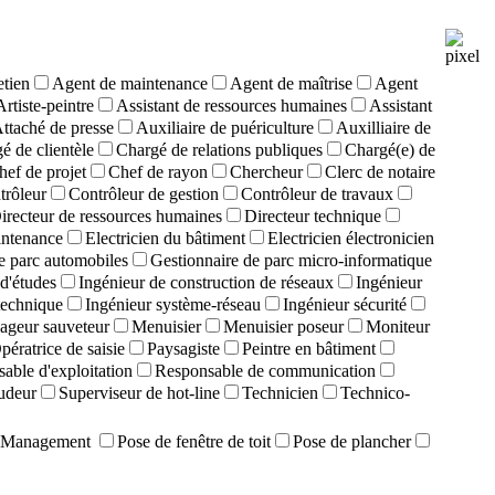
etien
Agent de maintenance
Agent de maîtrise
Agent
Artiste-peintre
Assistant de ressources humaines
Assistant
ttaché de presse
Auxiliaire de puériculture
Auxilliaire de
é de clientèle
Chargé de relations publiques
Chargé(e) de
hef de projet
Chef de rayon
Chercheur
Clerc de notaire
trôleur
Contrôleur de gestion
Contrôleur de travaux
irecteur de ressources humaines
Directeur technique
intenance
Electricien du bâtiment
Electricien électronicien
e parc automobiles
Gestionnaire de parc micro-informatique
d'études
Ingénieur de construction de réseaux
Ingénieur
technique
Ingénieur système-réseau
Ingénieur sécurité
ageur sauveteur
Menuisier
Menuisier poseur
Moniteur
pératrice de saisie
Paysagiste
Peintre en bâtiment
able d'exploitation
Responsable de communication
udeur
Superviseur de hot-line
Technicien
Technico-
Management
Pose de fenêtre de toit
Pose de plancher