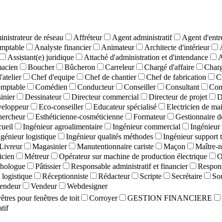
nistrateur de réseau
Affréteur
Agent administratif
Agent d'entr
mptable
Analyste financier
Animateur
Architecte d'intérieur
Assistant(e) juridique
Attaché d'administration et d'intendance
A
macien
Boucher
Bûcheron
Carreleur
Chargé d'affaire
Charg
'atelier
Chef d'equipe
Chef de chantier
Chef de fabrication
C
mptable
Comédien
Conducteur
Conseiller
Consultant
Con
inier
Dessinateur
Directeur commercial
Directeur de projet
D
eloppeur
Eco-conseiller
Educateur spécialisé
Electricien de ma
hercheur
Esthéticienne-cosméticienne
Formateur
Gestionnaire d
cueil
Ingénieur agroalimentaire
Ingénieur commercial
Ingénieur 
ngénieur logistique
Ingénieur qualités méthodes
Ingénieur support 
Livreur
Magasinier
Manutentionnaire cariste
Maçon
Maître-n
cien
Métreur
Opérateur sur machine de production électrique
O
hologue
Pâtissier
Responsable administratif et financier
Respons
logistique
Réceptionniste
Rédacteur
Scripte
Secrétaire
So
endeur
Vendeur
Webdesigner
tres pour fenêtres de toit
Corroyer
GESTION FINANCIERE
tif