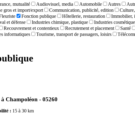
rance, mutualité
Audiovisuel, media
Automobile
Autres
Autr
 gros et import/export
Communication, publicité, edition
Culture,
Fleuriste
Fonction publique
Hôtellerie, restauration
Immobilier, 
val et défense
Industries chimique, plastique
Industries cosmétique
Recouvrement et contentieux
Recrutement et placement
Santé
ces informatiques
Tourisme, transport de passagers, loisirs
Télécom
publique
à
Champoléon - 05260
lité :
15 à 30 km