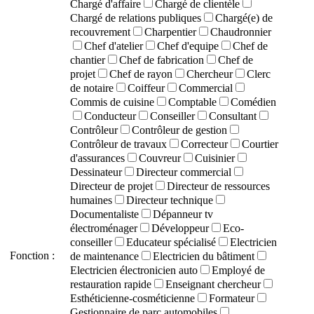
Chargé d'affaire
Chargé de clientèle
Chargé de relations publiques
Chargé(e) de
recouvrement
Charpentier
Chaudronnier
Chef d'atelier
Chef d'equipe
Chef de
chantier
Chef de fabrication
Chef de
projet
Chef de rayon
Chercheur
Clerc
de notaire
Coiffeur
Commercial
Commis de cuisine
Comptable
Comédien
Conducteur
Conseiller
Consultant
Contrôleur
Contrôleur de gestion
Contrôleur de travaux
Correcteur
Courtier
d'assurances
Couvreur
Cuisinier
Dessinateur
Directeur commercial
Directeur de projet
Directeur de ressources
humaines
Directeur technique
Documentaliste
Dépanneur tv
électroménager
Développeur
Eco-
conseiller
Educateur spécialisé
Electricien
Fonction :
de maintenance
Electricien du bâtiment
Electricien électronicien auto
Employé de
restauration rapide
Enseignant chercheur
Esthéticienne-cosméticienne
Formateur
Gestionnaire de parc automobiles