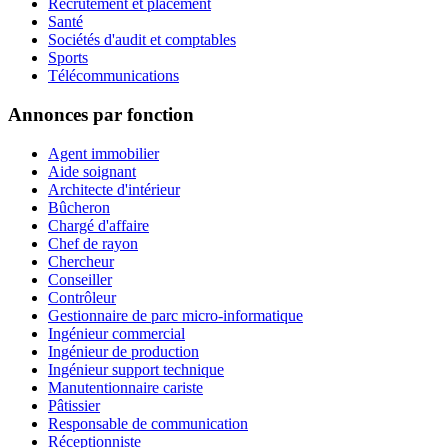
Recrutement et placement
Santé
Sociétés d'audit et comptables
Sports
Télécommunications
Annonces par fonction
Agent immobilier
Aide soignant
Architecte d'intérieur
Bûcheron
Chargé d'affaire
Chef de rayon
Chercheur
Conseiller
Contrôleur
Gestionnaire de parc micro-informatique
Ingénieur commercial
Ingénieur de production
Ingénieur support technique
Manutentionnaire cariste
Pâtissier
Responsable de communication
Réceptionniste