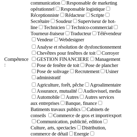
communication
Responsable de marketing
opérationnel
Responsable logistique
Réceptionniste
Rédacteur
Scripte
Secrétaire
Soudeur
Superviseur de hot-
line
Technicien
Technico-commercial
Tourneur-fraiseur
Traducteur
Télévendeur
Vendeur
Webdesigner
Analyse et résolution de dysfonctionnement
Chevêtres pour fenêtres de toit
Corroyer
Compétence
GESTION FINANCIERE
Management
:
Pose de fenêtre de toit
Pose de plancher
Pose de solivage
Recrutement
Usiner
administratif
Agriculture, forêt, pêche
Agroalimentaire
Assurance, mutualité
Audiovisuel, media
Automobile
Autres
Autres services
aux entreprises
Banque, finance
Batiments travaux publics
Cabinets de
conseils
Commerce de gros et import/export
Communication, publicité, edition
Culture, arts, spectacles
Distribution,
commerce de détail
Energie