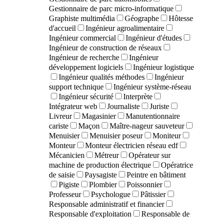
Gestionnaire de parc micro-informatique
Graphiste multimédia
Géographe
Hôtesse
d'accueil
Ingénieur agroalimentaire
Ingénieur commercial
Ingénieur d'études
Ingénieur de construction de réseaux
Ingénieur de recherche
Ingénieur
développement logiciels
Ingénieur logistique
Ingénieur qualités méthodes
Ingénieur
support technique
Ingénieur système-réseau
Ingénieur sécurité
Interprète
Intégrateur web
Journaliste
Juriste
Livreur
Magasinier
Manutentionnaire
cariste
Maçon
Maître-nageur sauveteur
Menuisier
Menuisier poseur
Moniteur
Monteur
Monteur électricien réseau edf
Mécanicien
Métreur
Opérateur sur
machine de production électrique
Opératrice
de saisie
Paysagiste
Peintre en bâtiment
Pigiste
Plombier
Poissonnier
Professeur
Psychologue
Pâtissier
Responsable administratif et financier
Responsable d'exploitation
Responsable de