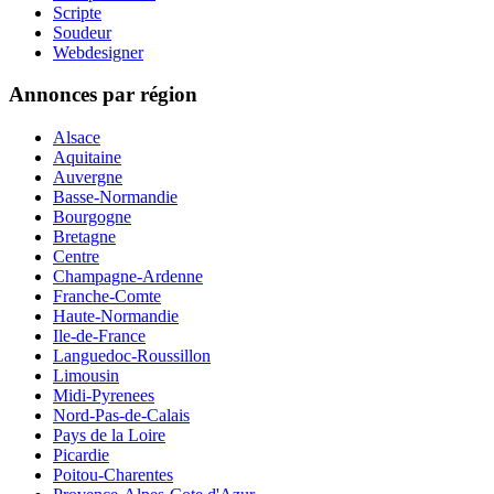
Scripte
Soudeur
Webdesigner
Annonces par région
Alsace
Aquitaine
Auvergne
Basse-Normandie
Bourgogne
Bretagne
Centre
Champagne-Ardenne
Franche-Comte
Haute-Normandie
Ile-de-France
Languedoc-Roussillon
Limousin
Midi-Pyrenees
Nord-Pas-de-Calais
Pays de la Loire
Picardie
Poitou-Charentes