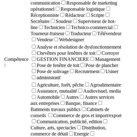
communication
Responsable de marketing
opérationnel
Responsable logistique
Réceptionniste
Rédacteur
Scripte
Secrétaire
Soudeur
Superviseur de hot-
line
Technicien
Technico-commercial
Tourneur-fraiseur
Traducteur
Télévendeur
Vendeur
Webdesigner
Analyse et résolution de dysfonctionnement
Chevêtres pour fenêtres de toit
Corroyer
Compétence
GESTION FINANCIERE
Management
:
Pose de fenêtre de toit
Pose de plancher
Pose de solivage
Recrutement
Usiner
administratif
Agriculture, forêt, pêche
Agroalimentaire
Assurance, mutualité
Audiovisuel, media
Automobile
Autres
Autres services
aux entreprises
Banque, finance
Batiments travaux publics
Cabinets de
conseils
Commerce de gros et import/export
Communication, publicité, edition
Culture, arts, spectacles
Distribution,
commerce de détail
Energie