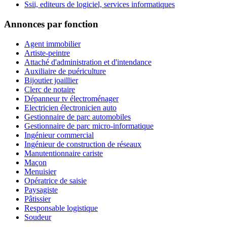
Ssii, editeurs de logiciel, services informatiques
Annonces par fonction
Agent immobilier
Artiste-peintre
Attaché d'administration et d'intendance
Auxiliaire de puériculture
Bijoutier joaillier
Clerc de notaire
Dépanneur tv électroménager
Electricien électronicien auto
Gestionnaire de parc automobiles
Gestionnaire de parc micro-informatique
Ingénieur commercial
Ingénieur de construction de réseaux
Manutentionnaire cariste
Maçon
Menuisier
Opératrice de saisie
Paysagiste
Pâtissier
Responsable logistique
Soudeur