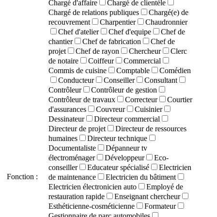
Chargé d'affaire
Chargé de clientèle
Chargé de relations publiques
Chargé(e) de
recouvrement
Charpentier
Chaudronnier
Chef d'atelier
Chef d'equipe
Chef de
chantier
Chef de fabrication
Chef de
projet
Chef de rayon
Chercheur
Clerc
de notaire
Coiffeur
Commercial
Commis de cuisine
Comptable
Comédien
Conducteur
Conseiller
Consultant
Contrôleur
Contrôleur de gestion
Contrôleur de travaux
Correcteur
Courtier
d'assurances
Couvreur
Cuisinier
Dessinateur
Directeur commercial
Directeur de projet
Directeur de ressources
humaines
Directeur technique
Documentaliste
Dépanneur tv
électroménager
Développeur
Eco-
conseiller
Educateur spécialisé
Electricien
Fonction :
de maintenance
Electricien du bâtiment
Electricien électronicien auto
Employé de
restauration rapide
Enseignant chercheur
Esthéticienne-cosméticienne
Formateur
Gestionnaire de parc automobiles