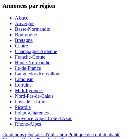
Annonces par région
Alsace
Auvergne
Basse-Normandie
Bourgogne
Bretagne
Centre
Champagne-Ardenne
Franche-Comte
Haute-Normandie
Ile-de-France
Languedoc-Roussillon
Limousin
Lorraine
Midi-Pyrenees
Nord-Pas-de-Calais
Pays de la Loire
Picardie
Poitou-Charentes
Provence-Alpes-Cote d'Azur
Rhone-Alpes
Conditions générales d'utilisation
Politique de confidentialité