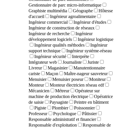
Gestionnaire de parc micro-informatique
Graphiste multimédia
Géographe
Hôtesse
d'accueil
Ingénieur agroalimentaire
Ingénieur commercial
Ingénieur d'études
Ingénieur de construction de réseaux
Ingénieur de recherche
Ingénieur
développement logiciels
Ingénieur logistique
Ingénieur qualités méthodes
Ingénieur
support technique
Ingénieur système-réseau
Ingénieur sécurité
Interprète
Intégrateur web
Journaliste
Juriste
Livreur
Magasinier
Manutentionnaire
cariste
Maçon
Maître-nageur sauveteur
Menuisier
Menuisier poseur
Moniteur
Monteur
Monteur électricien réseau edf
Mécanicien
Métreur
Opérateur sur
machine de production électrique
Opératrice
de saisie
Paysagiste
Peintre en bâtiment
Pigiste
Plombier
Poissonnier
Professeur
Psychologue
Pâtissier
Responsable administratif et financier
Responsable d'exploitation
Responsable de