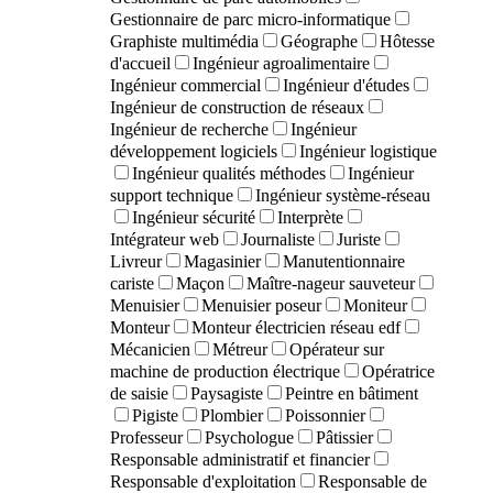
Gestionnaire de parc micro-informatique
Graphiste multimédia
Géographe
Hôtesse
d'accueil
Ingénieur agroalimentaire
Ingénieur commercial
Ingénieur d'études
Ingénieur de construction de réseaux
Ingénieur de recherche
Ingénieur
développement logiciels
Ingénieur logistique
Ingénieur qualités méthodes
Ingénieur
support technique
Ingénieur système-réseau
Ingénieur sécurité
Interprète
Intégrateur web
Journaliste
Juriste
Livreur
Magasinier
Manutentionnaire
cariste
Maçon
Maître-nageur sauveteur
Menuisier
Menuisier poseur
Moniteur
Monteur
Monteur électricien réseau edf
Mécanicien
Métreur
Opérateur sur
machine de production électrique
Opératrice
de saisie
Paysagiste
Peintre en bâtiment
Pigiste
Plombier
Poissonnier
Professeur
Psychologue
Pâtissier
Responsable administratif et financier
Responsable d'exploitation
Responsable de