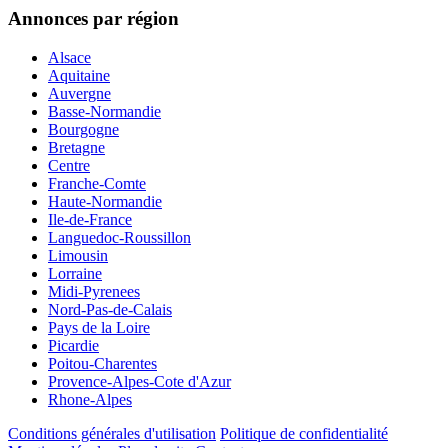
Annonces par région
Alsace
Aquitaine
Auvergne
Basse-Normandie
Bourgogne
Bretagne
Centre
Franche-Comte
Haute-Normandie
Ile-de-France
Languedoc-Roussillon
Limousin
Lorraine
Midi-Pyrenees
Nord-Pas-de-Calais
Pays de la Loire
Picardie
Poitou-Charentes
Provence-Alpes-Cote d'Azur
Rhone-Alpes
Conditions générales d'utilisation
Politique de confidentialité