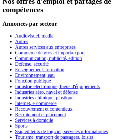
Nos offres d'emploi et partages de
compétences
Annonces par secteur
Audiovisuel, media
Autres
Autres services aux entreprises
Commerce de gros et import/export
Communication, publicité, edition
Défense, sécurité
Enseignement, formation
Environnement, eau
Fonction publique
Industrie electronique, biens d'équipements
Industries aéro, naval et défense
Industries chimique, plastique
Internet, e-commerce
Recouvrement et contentieux
Recrutement et placement
Services à domicile
Sports
Ssii, editeurs de logiciel, services informatiques
Tourisme, transport de passagers, loisirs