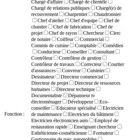
Chargé d'affaire
Chargé de clientèle
Chargé de relations publiques
Chargé(e) de
recouvrement
Charpentier
Chaudronnier
Chef d'atelier
Chef d'equipe
Chef de
chantier
Chef de fabrication
Chef de
projet
Chef de rayon
Chercheur
Clerc
de notaire
Coiffeur
Commercial
Commis de cuisine
Comptable
Comédien
Conducteur
Conseiller
Consultant
Contrôleur
Contrôleur de gestion
Contrôleur de travaux
Correcteur
Courtier
d'assurances
Couvreur
Cuisinier
Dessinateur
Directeur commercial
Directeur de projet
Directeur de ressources
humaines
Directeur technique
Documentaliste
Dépanneur tv
électroménager
Développeur
Eco-
conseiller
Educateur spécialisé
Electricien
Fonction :
de maintenance
Electricien du bâtiment
Electricien électronicien auto
Employé de
restauration rapide
Enseignant chercheur
Esthéticienne-cosméticienne
Formateur
Gestionnaire de parc automobiles