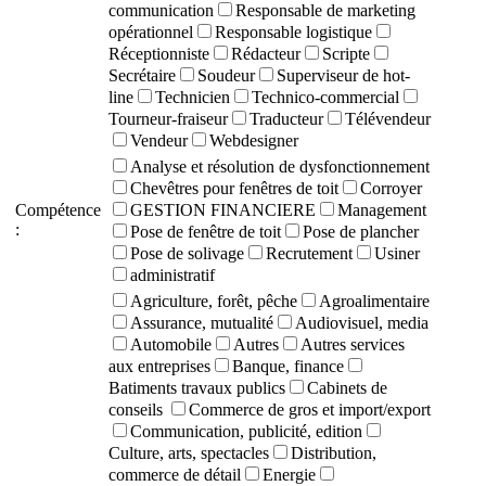
communication
Responsable de marketing
opérationnel
Responsable logistique
Réceptionniste
Rédacteur
Scripte
Secrétaire
Soudeur
Superviseur de hot-
line
Technicien
Technico-commercial
Tourneur-fraiseur
Traducteur
Télévendeur
Vendeur
Webdesigner
Analyse et résolution de dysfonctionnement
Chevêtres pour fenêtres de toit
Corroyer
Compétence
GESTION FINANCIERE
Management
:
Pose de fenêtre de toit
Pose de plancher
Pose de solivage
Recrutement
Usiner
administratif
Agriculture, forêt, pêche
Agroalimentaire
Assurance, mutualité
Audiovisuel, media
Automobile
Autres
Autres services
aux entreprises
Banque, finance
Batiments travaux publics
Cabinets de
conseils
Commerce de gros et import/export
Communication, publicité, edition
Culture, arts, spectacles
Distribution,
commerce de détail
Energie