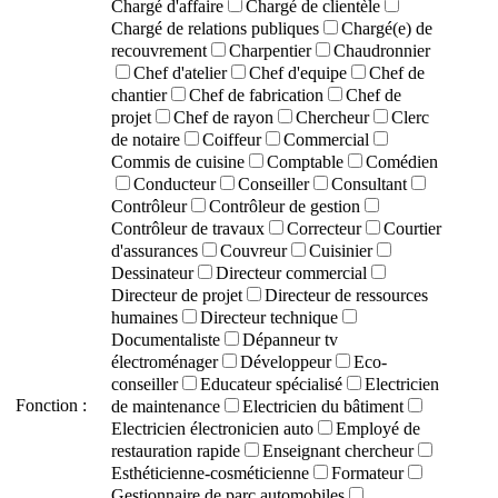
Chargé d'affaire
Chargé de clientèle
Chargé de relations publiques
Chargé(e) de
recouvrement
Charpentier
Chaudronnier
Chef d'atelier
Chef d'equipe
Chef de
chantier
Chef de fabrication
Chef de
projet
Chef de rayon
Chercheur
Clerc
de notaire
Coiffeur
Commercial
Commis de cuisine
Comptable
Comédien
Conducteur
Conseiller
Consultant
Contrôleur
Contrôleur de gestion
Contrôleur de travaux
Correcteur
Courtier
d'assurances
Couvreur
Cuisinier
Dessinateur
Directeur commercial
Directeur de projet
Directeur de ressources
humaines
Directeur technique
Documentaliste
Dépanneur tv
électroménager
Développeur
Eco-
conseiller
Educateur spécialisé
Electricien
Fonction :
de maintenance
Electricien du bâtiment
Electricien électronicien auto
Employé de
restauration rapide
Enseignant chercheur
Esthéticienne-cosméticienne
Formateur
Gestionnaire de parc automobiles