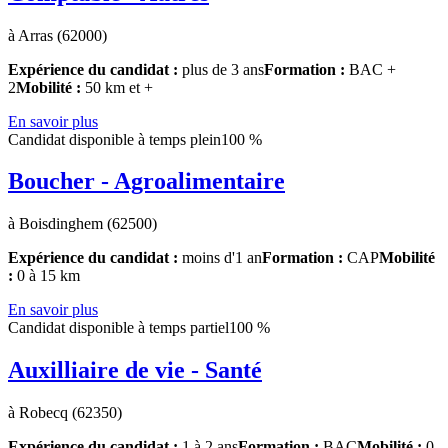
à Arras (62000)
Expérience du candidat :
plus de 3 ans
Formation :
BAC +
2
Mobilité :
50 km et +
En savoir plus
Candidat disponible à temps plein
100 %
Boucher - Agroalimentaire
à Boisdinghem (62500)
Expérience du candidat :
moins d'1 an
Formation :
CAP
Mobilité
:
0 à 15 km
En savoir plus
Candidat disponible à temps partiel
100 %
Auxilliaire de vie - Santé
à Robecq (62350)
Expérience du candidat :
1 à 2 ans
Formation :
BAC
Mobilité :
0