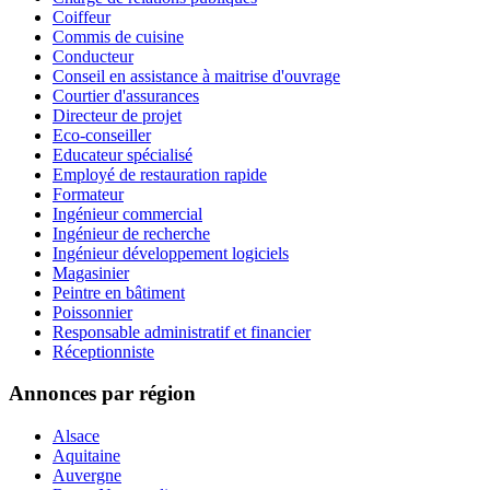
Coiffeur
Commis de cuisine
Conducteur
Conseil en assistance à maitrise d'ouvrage
Courtier d'assurances
Directeur de projet
Eco-conseiller
Educateur spécialisé
Employé de restauration rapide
Formateur
Ingénieur commercial
Ingénieur de recherche
Ingénieur développement logiciels
Magasinier
Peintre en bâtiment
Poissonnier
Responsable administratif et financier
Réceptionniste
Annonces par région
Alsace
Aquitaine
Auvergne