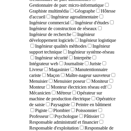
Gestionnaire de parc micro-informatique
Graphiste multimédia
Géographe
Hôtesse
d'accueil
Ingénieur agroalimentaire
Ingénieur commercial
Ingénieur d'études
Ingénieur de construction de réseaux
Ingénieur de recherche
Ingénieur
développement logiciels
Ingénieur logistique
Ingénieur qualités méthodes
Ingénieur
support technique
Ingénieur système-réseau
Ingénieur sécurité
Interprète
Intégrateur web
Journaliste
Juriste
Livreur
Magasinier
Manutentionnaire
cariste
Maçon
Maître-nageur sauveteur
Menuisier
Menuisier poseur
Moniteur
Monteur
Monteur électricien réseau edf
Mécanicien
Métreur
Opérateur sur
machine de production électrique
Opératrice
de saisie
Paysagiste
Peintre en bâtiment
Pigiste
Plombier
Poissonnier
Professeur
Psychologue
Pâtissier
Responsable administratif et financier
Responsable d'exploitation
Responsable de