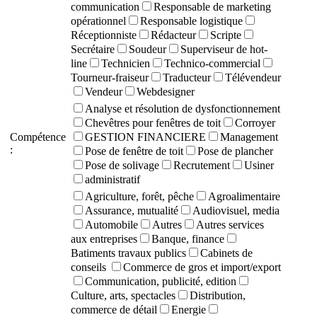
communication
Responsable de marketing
opérationnel
Responsable logistique
Réceptionniste
Rédacteur
Scripte
Secrétaire
Soudeur
Superviseur de hot-
line
Technicien
Technico-commercial
Tourneur-fraiseur
Traducteur
Télévendeur
Vendeur
Webdesigner
Analyse et résolution de dysfonctionnement
Chevêtres pour fenêtres de toit
Corroyer
Compétence
GESTION FINANCIERE
Management
:
Pose de fenêtre de toit
Pose de plancher
Pose de solivage
Recrutement
Usiner
administratif
Agriculture, forêt, pêche
Agroalimentaire
Assurance, mutualité
Audiovisuel, media
Automobile
Autres
Autres services
aux entreprises
Banque, finance
Batiments travaux publics
Cabinets de
conseils
Commerce de gros et import/export
Communication, publicité, edition
Culture, arts, spectacles
Distribution,
commerce de détail
Energie