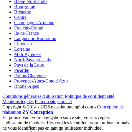
Basse-Normandie
Bourgogne
Bretagne
Centre
Champagne-Ardenne
Franche-Comte
Ile-de-France
Languedoc-Roussillon
Limousin
Lorraine
Midi-Pyrenees
Nord-Pas-de-Calais
Pays de la Loire
Picardie
Poitou-Charentes
Provence-Alpes-Cote d'Azur
Rhone-Alpes
Conditions générales d'utilisation
Politique de confidentialité
Mentions légales
Plan du site
Contact
Copyright © 2014 - 2026 masolutionemploi.com -
Conception et
réalisation
ZY Conception
En poursuivant votre navigation sur ce site, vous acceptez
l'utilisation de Cookies. Les cookies identifient votre ordinateur mais
ne vous identifient pas en tant qu’utilisateur individuel.