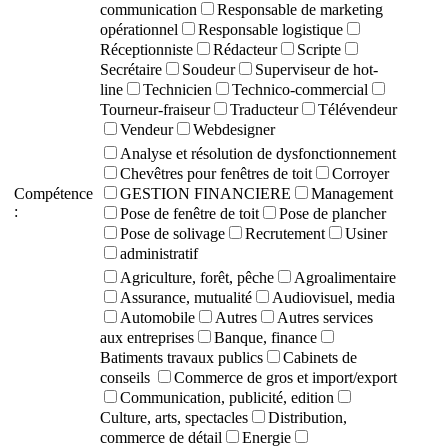
communication
Responsable de marketing
opérationnel
Responsable logistique
Réceptionniste
Rédacteur
Scripte
Secrétaire
Soudeur
Superviseur de hot-
line
Technicien
Technico-commercial
Tourneur-fraiseur
Traducteur
Télévendeur
Vendeur
Webdesigner
Analyse et résolution de dysfonctionnement
Chevêtres pour fenêtres de toit
Corroyer
Compétence
GESTION FINANCIERE
Management
:
Pose de fenêtre de toit
Pose de plancher
Pose de solivage
Recrutement
Usiner
administratif
Agriculture, forêt, pêche
Agroalimentaire
Assurance, mutualité
Audiovisuel, media
Automobile
Autres
Autres services
aux entreprises
Banque, finance
Batiments travaux publics
Cabinets de
conseils
Commerce de gros et import/export
Communication, publicité, edition
Culture, arts, spectacles
Distribution,
commerce de détail
Energie