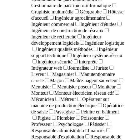
Gestionnaire de parc micro-informatique
Graphiste multimédia
Géographe
Hôtesse
d'accueil
Ingénieur agroalimentaire
Ingénieur commercial
Ingénieur d'études
Ingénieur de construction de réseaux
Ingénieur de recherche
Ingénieur
développement logiciels
Ingénieur logistique
Ingénieur qualités méthodes
Ingénieur
support technique
Ingénieur système-réseau
Ingénieur sécurité
Interprète
Intégrateur web
Journaliste
Juriste
Livreur
Magasinier
Manutentionnaire
cariste
Maçon
Maître-nageur sauveteur
Menuisier
Menuisier poseur
Moniteur
Monteur
Monteur électricien réseau edf
Mécanicien
Métreur
Opérateur sur
machine de production électrique
Opératrice
de saisie
Paysagiste
Peintre en bâtiment
Pigiste
Plombier
Poissonnier
Professeur
Psychologue
Pâtissier
Responsable administratif et financier
Responsable d'exploitation
Responsable de