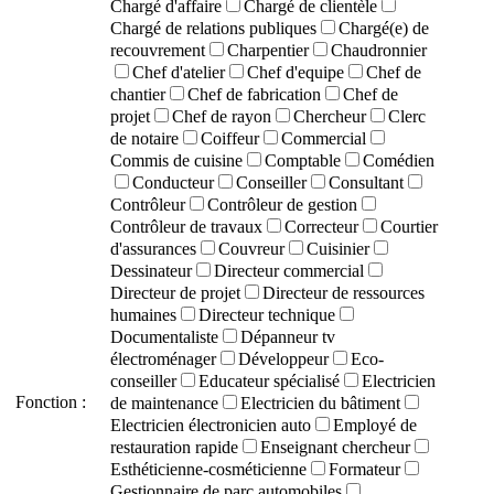
Chargé d'affaire
Chargé de clientèle
Chargé de relations publiques
Chargé(e) de
recouvrement
Charpentier
Chaudronnier
Chef d'atelier
Chef d'equipe
Chef de
chantier
Chef de fabrication
Chef de
projet
Chef de rayon
Chercheur
Clerc
de notaire
Coiffeur
Commercial
Commis de cuisine
Comptable
Comédien
Conducteur
Conseiller
Consultant
Contrôleur
Contrôleur de gestion
Contrôleur de travaux
Correcteur
Courtier
d'assurances
Couvreur
Cuisinier
Dessinateur
Directeur commercial
Directeur de projet
Directeur de ressources
humaines
Directeur technique
Documentaliste
Dépanneur tv
électroménager
Développeur
Eco-
conseiller
Educateur spécialisé
Electricien
Fonction :
de maintenance
Electricien du bâtiment
Electricien électronicien auto
Employé de
restauration rapide
Enseignant chercheur
Esthéticienne-cosméticienne
Formateur
Gestionnaire de parc automobiles