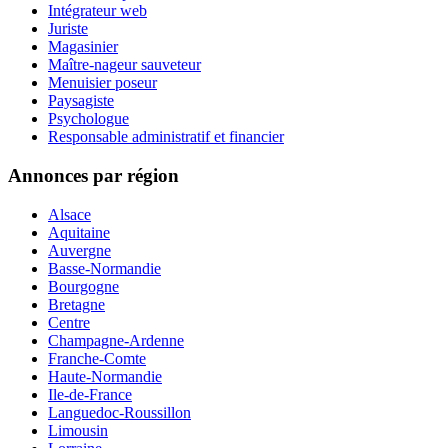
Intégrateur web
Juriste
Magasinier
Maître-nageur sauveteur
Menuisier poseur
Paysagiste
Psychologue
Responsable administratif et financier
Annonces par région
Alsace
Aquitaine
Auvergne
Basse-Normandie
Bourgogne
Bretagne
Centre
Champagne-Ardenne
Franche-Comte
Haute-Normandie
Ile-de-France
Languedoc-Roussillon
Limousin