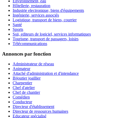
Environnement, eau
Hôtellerie, restauration
Industrie electronique, biens d'équipements
Ingénierie, services associés
Logistique, transport de biens, courrier
Santé
Sports
Ssii, editeurs de logiciel, services informatiques
Tourisme, transport de passagers, loisirs
Télécommunications
Annonces par fonction
Administrateur de réseau
Animateur
Attaché d'administration et d'intendance
Bijoutier joaillier
Charpentier
Chef d'atelier
Chef de chantier
Comédien
Conducteur
Directeur d'établissement
Directeur de ressources humaines
Educateur spécialisé