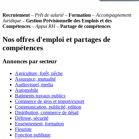
Recrutement
–
Prêt de salarié
–
Formation
–
Accompagnement
Juridique
–
Gestion Prévisionnelle des Emplois et des
Compétences
–
Appui RH
–
Partage de compétences
Nos offres d'emploi et partages de
compétences
Annonces par secteur
Agriculture, forêt, pêche
Assurance, mutualité
Audiovisuel, media
Automobile
Batiments travaux publics
Commerce de gros et import/export
Communication, publicité, edition
Distribution, commerce de détail
Défense, sécurité
Enseignement, formation
Fleuriste
Fonction publique