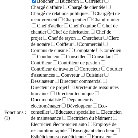
Boucher
Bûcheron
Carreleur
Chargé d'affaire
Chargé de clientèle
Chargé de relations publiques
Chargé(e) de
recouvrement
Charpentier
Chaudronnier
Chef d'atelier
Chef d'equipe
Chef de
chantier
Chef de fabrication
Chef de
projet
Chef de rayon
Chercheur
Clerc
de notaire
Coiffeur
Commercial
Commis de cuisine
Comptable
Comédien
Conducteur
Conseiller
Consultant
Contrôleur
Contrôleur de gestion
Contrôleur de travaux
Correcteur
Courtier
d'assurances
Couvreur
Cuisinier
Dessinateur
Directeur commercial
Directeur de projet
Directeur de ressources
humaines
Directeur technique
Documentaliste
Dépanneur tv
électroménager
Développeur
Eco-
conseiller
Educateur spécialisé
Electricien
Fonctions :
(1)
de maintenance
Electricien du bâtiment
Electricien électronicien auto
Employé de
restauration rapide
Enseignant chercheur
Esthéticienne-cosméticienne
Formateur