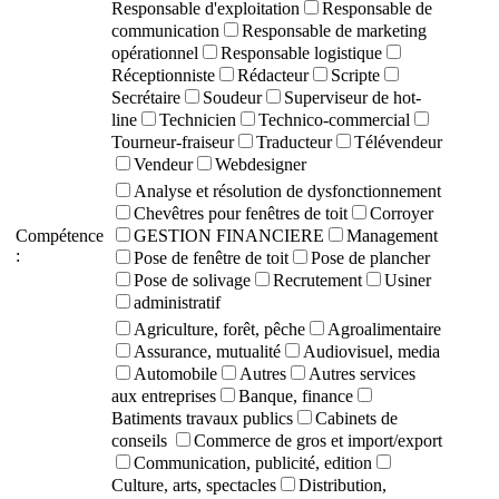
Responsable d'exploitation
Responsable de
communication
Responsable de marketing
opérationnel
Responsable logistique
Réceptionniste
Rédacteur
Scripte
Secrétaire
Soudeur
Superviseur de hot-
line
Technicien
Technico-commercial
Tourneur-fraiseur
Traducteur
Télévendeur
Vendeur
Webdesigner
Analyse et résolution de dysfonctionnement
Chevêtres pour fenêtres de toit
Corroyer
Compétence
GESTION FINANCIERE
Management
:
Pose de fenêtre de toit
Pose de plancher
Pose de solivage
Recrutement
Usiner
administratif
Agriculture, forêt, pêche
Agroalimentaire
Assurance, mutualité
Audiovisuel, media
Automobile
Autres
Autres services
aux entreprises
Banque, finance
Batiments travaux publics
Cabinets de
conseils
Commerce de gros et import/export
Communication, publicité, edition
Culture, arts, spectacles
Distribution,