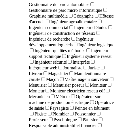
Gestionnaire de parc automobiles
Gestionnaire de parc micro-informatique
Graphiste multimédia
Géographe
Hôtesse
d'accueil
Ingénieur agroalimentaire
Ingénieur commercial
Ingénieur d'études
Ingénieur de construction de réseaux
Ingénieur de recherche
Ingénieur
développement logiciels
Ingénieur logistique
Ingénieur qualités méthodes
Ingénieur
support technique
Ingénieur système-réseau
Ingénieur sécurité
Interprète
Intégrateur web
Journaliste
Juriste
Livreur
Magasinier
Manutentionnaire
cariste
Maçon
Maître-nageur sauveteur
Menuisier
Menuisier poseur
Moniteur
Monteur
Monteur électricien réseau edf
Mécanicien
Métreur
Opérateur sur
machine de production électrique
Opératrice
de saisie
Paysagiste
Peintre en bâtiment
Pigiste
Plombier
Poissonnier
Professeur
Psychologue
Pâtissier
Responsable administratif et financier