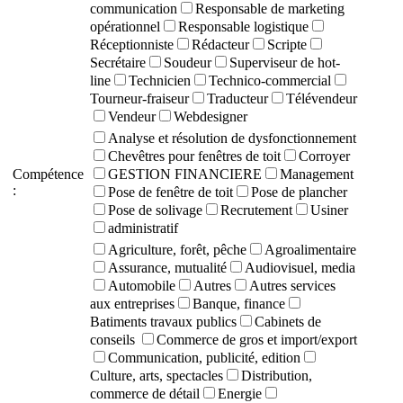
communication
Responsable de marketing
opérationnel
Responsable logistique
Réceptionniste
Rédacteur
Scripte
Secrétaire
Soudeur
Superviseur de hot-
line
Technicien
Technico-commercial
Tourneur-fraiseur
Traducteur
Télévendeur
Vendeur
Webdesigner
Analyse et résolution de dysfonctionnement
Chevêtres pour fenêtres de toit
Corroyer
Compétence
GESTION FINANCIERE
Management
:
Pose de fenêtre de toit
Pose de plancher
Pose de solivage
Recrutement
Usiner
administratif
Agriculture, forêt, pêche
Agroalimentaire
Assurance, mutualité
Audiovisuel, media
Automobile
Autres
Autres services
aux entreprises
Banque, finance
Batiments travaux publics
Cabinets de
conseils
Commerce de gros et import/export
Communication, publicité, edition
Culture, arts, spectacles
Distribution,
commerce de détail
Energie