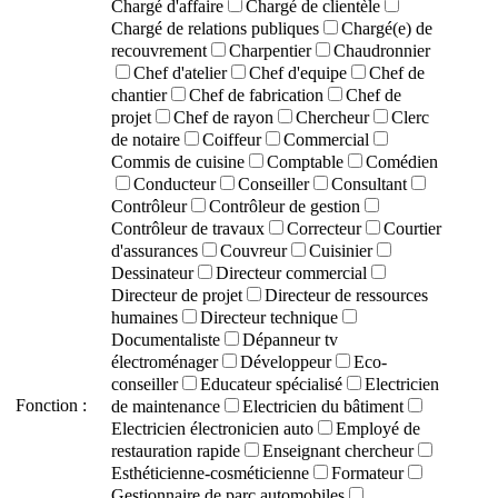
Chargé d'affaire
Chargé de clientèle
Chargé de relations publiques
Chargé(e) de
recouvrement
Charpentier
Chaudronnier
Chef d'atelier
Chef d'equipe
Chef de
chantier
Chef de fabrication
Chef de
projet
Chef de rayon
Chercheur
Clerc
de notaire
Coiffeur
Commercial
Commis de cuisine
Comptable
Comédien
Conducteur
Conseiller
Consultant
Contrôleur
Contrôleur de gestion
Contrôleur de travaux
Correcteur
Courtier
d'assurances
Couvreur
Cuisinier
Dessinateur
Directeur commercial
Directeur de projet
Directeur de ressources
humaines
Directeur technique
Documentaliste
Dépanneur tv
électroménager
Développeur
Eco-
conseiller
Educateur spécialisé
Electricien
Fonction :
de maintenance
Electricien du bâtiment
Electricien électronicien auto
Employé de
restauration rapide
Enseignant chercheur
Esthéticienne-cosméticienne
Formateur
Gestionnaire de parc automobiles