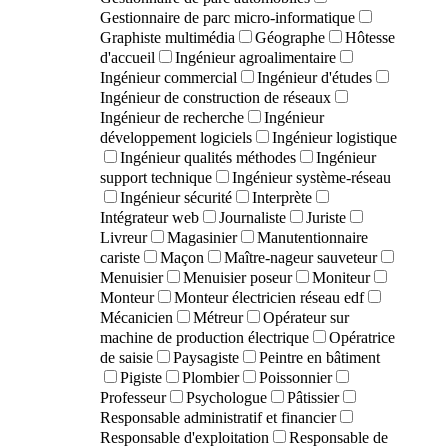
Gestionnaire de parc micro-informatique
Graphiste multimédia
Géographe
Hôtesse
d'accueil
Ingénieur agroalimentaire
Ingénieur commercial
Ingénieur d'études
Ingénieur de construction de réseaux
Ingénieur de recherche
Ingénieur
développement logiciels
Ingénieur logistique
Ingénieur qualités méthodes
Ingénieur
support technique
Ingénieur système-réseau
Ingénieur sécurité
Interprète
Intégrateur web
Journaliste
Juriste
Livreur
Magasinier
Manutentionnaire
cariste
Maçon
Maître-nageur sauveteur
Menuisier
Menuisier poseur
Moniteur
Monteur
Monteur électricien réseau edf
Mécanicien
Métreur
Opérateur sur
machine de production électrique
Opératrice
de saisie
Paysagiste
Peintre en bâtiment
Pigiste
Plombier
Poissonnier
Professeur
Psychologue
Pâtissier
Responsable administratif et financier
Responsable d'exploitation
Responsable de