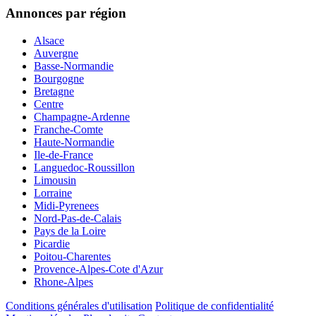
Annonces par région
Alsace
Auvergne
Basse-Normandie
Bourgogne
Bretagne
Centre
Champagne-Ardenne
Franche-Comte
Haute-Normandie
Ile-de-France
Languedoc-Roussillon
Limousin
Lorraine
Midi-Pyrenees
Nord-Pas-de-Calais
Pays de la Loire
Picardie
Poitou-Charentes
Provence-Alpes-Cote d'Azur
Rhone-Alpes
Conditions générales d'utilisation
Politique de confidentialité