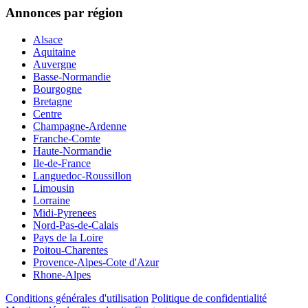
Annonces par région
Alsace
Aquitaine
Auvergne
Basse-Normandie
Bourgogne
Bretagne
Centre
Champagne-Ardenne
Franche-Comte
Haute-Normandie
Ile-de-France
Languedoc-Roussillon
Limousin
Lorraine
Midi-Pyrenees
Nord-Pas-de-Calais
Pays de la Loire
Poitou-Charentes
Provence-Alpes-Cote d'Azur
Rhone-Alpes
Conditions générales d'utilisation
Politique de confidentialité