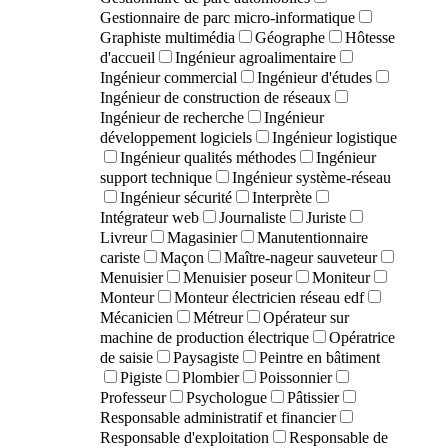
Gestionnaire de parc micro-informatique
Graphiste multimédia
Géographe
Hôtesse
d'accueil
Ingénieur agroalimentaire
Ingénieur commercial
Ingénieur d'études
Ingénieur de construction de réseaux
Ingénieur de recherche
Ingénieur
développement logiciels
Ingénieur logistique
Ingénieur qualités méthodes
Ingénieur
support technique
Ingénieur système-réseau
Ingénieur sécurité
Interprète
Intégrateur web
Journaliste
Juriste
Livreur
Magasinier
Manutentionnaire
cariste
Maçon
Maître-nageur sauveteur
Menuisier
Menuisier poseur
Moniteur
Monteur
Monteur électricien réseau edf
Mécanicien
Métreur
Opérateur sur
machine de production électrique
Opératrice
de saisie
Paysagiste
Peintre en bâtiment
Pigiste
Plombier
Poissonnier
Professeur
Psychologue
Pâtissier
Responsable administratif et financier
Responsable d'exploitation
Responsable de