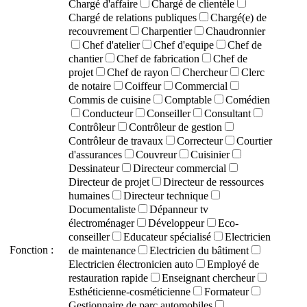
Chargé d'affaire
Chargé de clientèle
Chargé de relations publiques
Chargé(e) de
recouvrement
Charpentier
Chaudronnier
Chef d'atelier
Chef d'equipe
Chef de
chantier
Chef de fabrication
Chef de
projet
Chef de rayon
Chercheur
Clerc
de notaire
Coiffeur
Commercial
Commis de cuisine
Comptable
Comédien
Conducteur
Conseiller
Consultant
Contrôleur
Contrôleur de gestion
Contrôleur de travaux
Correcteur
Courtier
d'assurances
Couvreur
Cuisinier
Dessinateur
Directeur commercial
Directeur de projet
Directeur de ressources
humaines
Directeur technique
Documentaliste
Dépanneur tv
électroménager
Développeur
Eco-
conseiller
Educateur spécialisé
Electricien
Fonction :
de maintenance
Electricien du bâtiment
Electricien électronicien auto
Employé de
restauration rapide
Enseignant chercheur
Esthéticienne-cosméticienne
Formateur
Gestionnaire de parc automobiles