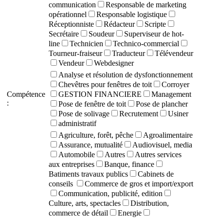
communication
Responsable de marketing
opérationnel
Responsable logistique
Réceptionniste
Rédacteur
Scripte
Secrétaire
Soudeur
Superviseur de hot-
line
Technicien
Technico-commercial
Tourneur-fraiseur
Traducteur
Télévendeur
Vendeur
Webdesigner
Analyse et résolution de dysfonctionnement
Chevêtres pour fenêtres de toit
Corroyer
Compétence
GESTION FINANCIERE
Management
:
Pose de fenêtre de toit
Pose de plancher
Pose de solivage
Recrutement
Usiner
administratif
Agriculture, forêt, pêche
Agroalimentaire
Assurance, mutualité
Audiovisuel, media
Automobile
Autres
Autres services
aux entreprises
Banque, finance
Batiments travaux publics
Cabinets de
conseils
Commerce de gros et import/export
Communication, publicité, edition
Culture, arts, spectacles
Distribution,
commerce de détail
Energie